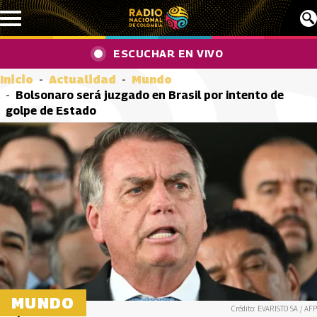
Pasar al contenido principal
ESCUCHAR EN VIVO
Inicio
Actualidad
Mundo
Bolsonaro será juzgado en Brasil por intento de
golpe de Estado
MUNDO
Crédito: EVARISTO SA / AFP