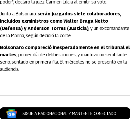
poder", declaró la juez Carmen Lúcia al emitir su voto.
Junto a Bolsonaro,
serán juzgados siete colaboradores,
incluidos exministros como Walter Braga Netto
(Defensa) y Anderson Torres (Justicia)
, y un excomandante
de la Marina, según decidió la corte.
Bolsonaro compareció inesperadamente en el tribunal el
martes
, primer día de deliberaciones, y mantuvo un semblante
serio, sentado en primera fila. El miércoles no se presentó en la
audiencia.
Artículos Player
SIGUE A RADIONACIONAL Y MANTENTE CONECTADO