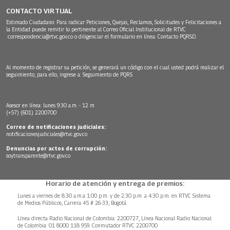
CONTACTO VIRTUAL
Estimado Ciudadano: Para radicar Peticiones, Quejas, Reclamos, Solicitudes y Felicitaciones a
la Entidad puede remitir lo pertinente al Correo Oficial Institucional de RTVC
correspondencia@rtvc.gov.co
o diligenciar el formulario en línea:
Contacto PQRSD.
Al momento de registrar su petición, se generará un código con el cual usted podrá realizar el
seguimiento, para ello, ingrese a:
Seguimiento de PQRS
Asesor en línea: lunes 9:30 a.m. - 12 m
(+57) (601) 2200700
Correo de notificaciones judiciales:
notificacionesjudiciales@rtvc.gov.co
Denuncias por actos de corrupción:
soytransparente@rtvc.gov.co
Horario de atención y entrega de premios:
Lunes a viernes de 8:30 a.m.a 1:00 p.m. y de 2:30 p.m. a 4:30 p.m. en RTVC Sistema
de Medios Públicos, Carrera 45 # 26-33, Bogotá.
Línea directa Radio Nacional de Colombia: 2200727, Línea Nacional Radio Nacional
de Colombia: 01 8000 118 959. Conmutador RTVC 2200700