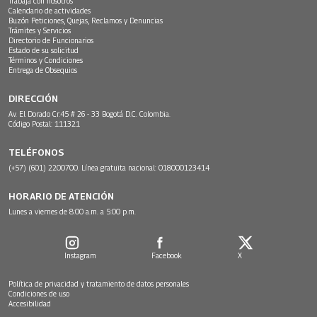
Trabaja con nosotros
Calendario de actividades
Buzón Peticiones, Quejas, Reclamos y Denuncias
Trámites y Servicios
Directorio de Funcionarios
Estado de su solicitud
Términos y Condiciones
Entrega de Obsequios
DIRECCIÓN
Av. El Dorado Cr.45 # 26 - 33 Bogotá D.C. Colombia.
Código Postal: 111321
TELÉFONOS
(+57) (601) 2200700. Línea gratuita nacional: 018000123414
HORARIO DE ATENCIÓN
Lunes a viernes de 8:00 a.m. a 5:00 p.m.
Instagram
Facebook
X
Política de privacidad y tratamiento de datos personales
Condiciones de uso
Accesibilidad