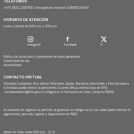
TELÉFONOS
(+57) (601) 2200700. Línea gratuita nacional: 018000123414
HORARIO DE ATENCIÓN
Lunes a viernes de 8:00 a.m. a 5:00 p.m.
Instagram
Facebook
X
Política de privacidad y tratamiento de datos personales
Condiciones de uso
Accesibilidad
CONTACTO VIRTUAL
Estimado Ciudadano: Para radicar Peticiones, Quejas, Reclamos, Solicitudes y Felicitaciones a
la Entidad puede remitir lo pertinente al Correo Oficial Institucional de RTVC
correspondencia@rtvc.gov.co
o diligenciar el formulario en línea:
Contacto PQRSD.
Al momento de registrar su petición, se generará un código con el cual usted podrá realizar el
seguimiento, para ello, ingrese a:
Seguimiento de PQRS
Asesor en línea: lunes 9:30 a.m. - 12 m