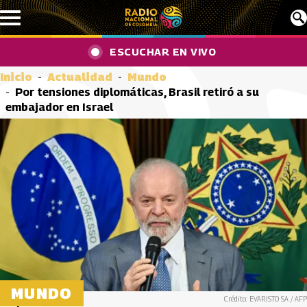
Pasar al contenido principal
ESCUCHAR EN VIVO
Inicio
Actualidad
Mundo
Por tensiones diplomáticas, Brasil retiró a su
embajador en Israel
MUNDO
Crédito: EVARISTO SA / AFP