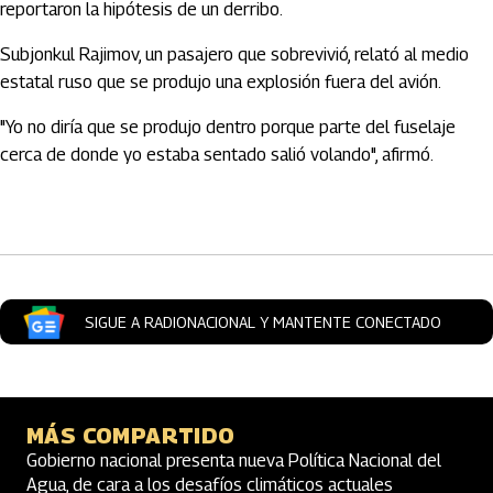
reportaron la hipótesis de un derribo.
Subjonkul Rajimov, un pasajero que sobrevivió, relató al medio
estatal ruso que se produjo una explosión fuera del avión.
"Yo no diría que se produjo dentro porque parte del fuselaje
cerca de donde yo estaba sentado salió volando", afirmó.
Artículos Player
SIGUE A RADIONACIONAL Y MANTENTE CONECTADO
MÁS COMPARTIDO
Gobierno nacional presenta nueva Política Nacional del
Agua, de cara a los desafíos climáticos actuales