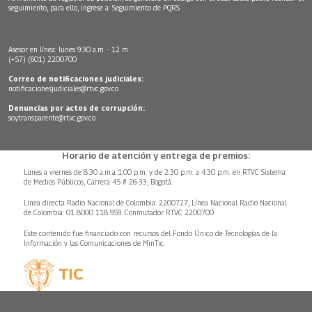
seguimiento, para ello, ingrese a:
Seguimiento de PQRS
Asesor en línea: lunes 9:30 a.m. - 12 m
(+57) (601) 2200700
Correo de notificaciones judiciales:
notificacionesjudiciales@rtvc.gov.co
Denuncias por actos de corrupción:
soytransparente@rtvc.gov.co
Horario de atención y entrega de premios:
Lunes a viernes de 8:30 a.m.a 1:00 p.m. y de 2:30 p.m. a 4:30 p.m. en RTVC Sistema
de Medios Públicos, Carrera 45 # 26-33, Bogotá.
Línea directa Radio Nacional de Colombia: 2200727, Línea Nacional Radio Nacional
de Colombia: 01 8000 118 959. Conmutador RTVC 2200700
Este contenido fue financiado con recursos del Fondo Único de Tecnologías de la
Información y las Comunicaciones de MinTic.