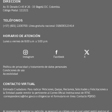
DIRECCIÓN
Av. El Dorado Cr.45 # 26 - 33 Bogotá D.C. Colombia.
Código Postal: 111321
TELÉFONOS
(+57) (601) 2200700. Línea gratuita nacional: 018000123414
HORARIO DE ATENCIÓN
Lunes a viernes de 8:00 a.m. a 5:00 p.m.
Instagram
Facebook
X
Política de privacidad y tratamiento de datos personales
Condiciones de uso
Accesibilidad
CONTACTO VIRTUAL
Estimado Ciudadano: Para radicar Peticiones, Quejas, Reclamos, Solicitudes y Felicitaciones a
la Entidad puede remitir lo pertinente al Correo Oficial Institucional de RTVC
correspondencia@rtvc.gov.co
o diligenciar el formulario en línea:
Contacto PQRSD.
Al momento de registrar su petición, se generará un código con el cual usted podrá realizar el