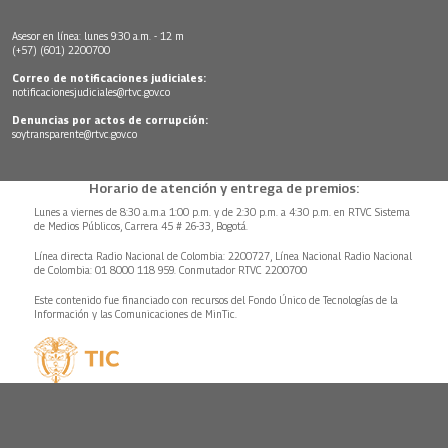
Asesor en línea: lunes 9:30 a.m. - 12 m
(+57) (601) 2200700
Correo de notificaciones judiciales:
notificacionesjudiciales@rtvc.gov.co
Denuncias por actos de corrupción:
soytransparente@rtvc.gov.co
Horario de atención y entrega de premios:
Lunes a viernes de 8:30 a.m.a 1:00 p.m. y de 2:30 p.m. a 4:30 p.m. en RTVC Sistema
de Medios Públicos, Carrera 45 # 26-33, Bogotá.
Línea directa Radio Nacional de Colombia: 2200727, Línea Nacional Radio Nacional
de Colombia: 01 8000 118 959. Conmutador RTVC 2200700
Este contenido fue financiado con recursos del Fondo Único de Tecnologías de la
Información y las Comunicaciones de MinTic.