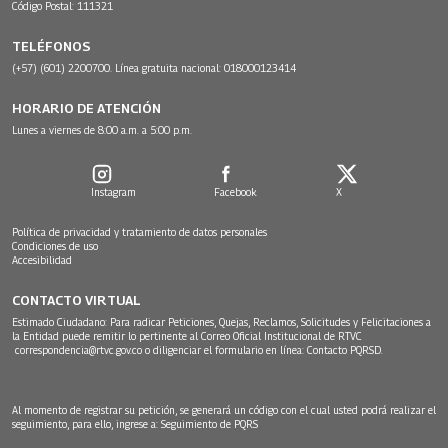
Código Postal: 111321
TELÉFONOS
(+57) (601) 2200700. Línea gratuita nacional: 018000123414
HORARIO DE ATENCIÓN
Lunes a viernes de 8:00 a.m. a 5:00 p.m.
Instagram
Facebook
X
Política de privacidad y tratamiento de datos personales
Condiciones de uso
Accesibilidad
CONTACTO VIRTUAL
Estimado Ciudadano: Para radicar Peticiones, Quejas, Reclamos, Solicitudes y Felicitaciones a
la Entidad puede remitir lo pertinente al Correo Oficial Institucional de RTVC
correspondencia@rtvc.gov.co
o diligenciar el formulario en línea:
Contacto PQRSD.
Al momento de registrar su petición, se generará un código con el cual usted podrá realizar el
seguimiento, para ello, ingrese a:
Seguimiento de PQRS