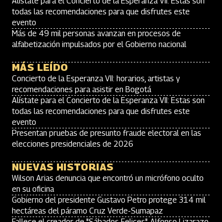
Alístate para el Concierto de la Esperanza VII: Estas son
todas las recomendaciones para que disfrutes este
evento
Más de 49 mil personas avanzan en procesos de
alfabetización impulsados por el Gobierno nacional
MÁS LEÍDO
Concierto de la Esperanza VII: horarios, artistas y
recomendaciones para asistir en Bogotá
Alístate para el Concierto de la Esperanza VII: Estas son
todas las recomendaciones para que disfrutes este
evento
Presentan pruebas de presunto fraude electoral en las
elecciones presidenciales de 2026
NUEVAS HISTORIAS
Wilson Arias denuncia que encontró un micrófono oculto
en su oficina
Gobierno del presidente Gustavo Petro protege 314 mil
hectáreas del páramo Cruz Verde-Sumapaz
Fallece el creador de "Sábados Felices", Alfonso Lizarazo