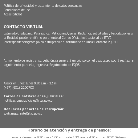
Política de privacidad y tratamiento de datos personales
Condiciones de uso
Accesibilidad
CONTACTO VIRTUAL
Estimado Ciudadano: Para radicar Peticiones, Quejas, Reclamos, Solicitudes y Felicitaciones a
la Entidad puede remitir lo pertinente al Correo Oficial Institucional de RTVC
correspondencia@rtvc.gov.co
o diligenciar el formulario en línea:
Contacto PQRSD.
Al momento de registrar su petición, se generará un código con el cual usted podrá realizar el
seguimiento, para ello, ingrese a:
Seguimiento de PQRS
Asesor en línea: lunes 9:30 a.m. - 12 m
(+57) (601) 2200700
Correo de notificaciones judiciales:
notificacionesjudiciales@rtvc.gov.co
Denuncias por actos de corrupción:
soytransparente@rtvc.gov.co
Horario de atención y entrega de premios:
Lunes a viernes de 8:30 a.m.a 1:00 p.m. y de 2:30 p.m. a 4:30 p.m. en RTVC Sistema