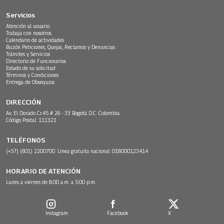
Servicios
Atención al usuario
Trabaja con nosotros
Calendario de actividades
Buzón Peticiones, Quejas, Reclamos y Denuncias
Trámites y Servicios
Directorio de Funcionarios
Estado de su solicitud
Términos y Condiciones
Entrega de Obsequios
DIRECCIÓN
Av. El Dorado Cr.45 # 26 - 33 Bogotá D.C. Colombia.
Código Postal: 111321
TELÉFONOS
(+57) (601) 2200700. Línea gratuita nacional: 018000123414
HORARIO DE ATENCIÓN
Lunes a viernes de 8:00 a.m. a 5:00 p.m.
Instagram
Facebook
X