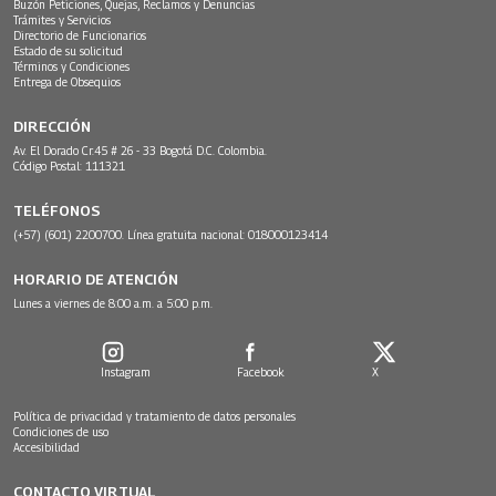
Buzón Peticiones, Quejas, Reclamos y Denuncias
Trámites y Servicios
Directorio de Funcionarios
Estado de su solicitud
Términos y Condiciones
Entrega de Obsequios
DIRECCIÓN
Av. El Dorado Cr.45 # 26 - 33 Bogotá D.C. Colombia.
Código Postal: 111321
TELÉFONOS
(+57) (601) 2200700. Línea gratuita nacional: 018000123414
HORARIO DE ATENCIÓN
Lunes a viernes de 8:00 a.m. a 5:00 p.m.
Instagram
Facebook
X
Política de privacidad y tratamiento de datos personales
Condiciones de uso
Accesibilidad
CONTACTO VIRTUAL