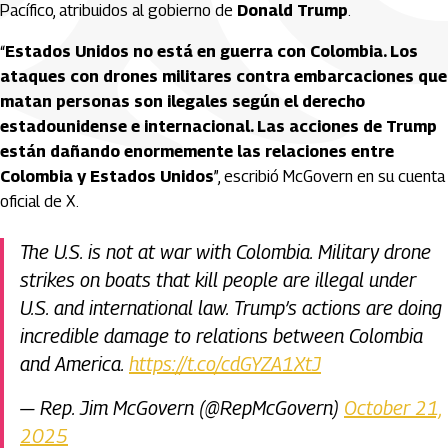
Pacífico, atribuidos al gobierno de
Donald Trump
.
“
Estados Unidos no está en guerra con Colombia. Los
ataques con drones militares contra embarcaciones que
matan personas son ilegales según el derecho
estadounidense e internacional. Las acciones de Trump
están dañando enormemente las relaciones entre
Colombia y Estados Unidos
”, escribió McGovern en su cuenta
oficial de X.
The U.S. is not at war with Colombia. Military drone
strikes on boats that kill people are illegal under
U.S. and international law. Trump’s actions are doing
incredible damage to relations between Colombia
and America.
https://t.co/cdGYZA1XtJ
— Rep. Jim McGovern (@RepMcGovern)
October 21,
2025