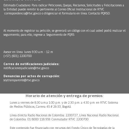
Estimado Ciudadano: Para radicar Peticiones, Quejas, Reclamos, Solicitudes y Felicitaciones a
la Entidad puede remitir lo pertinente al Correo Oficial Institucional de RTVC
correspondencia@rtvc.gov.co
o diligenciar el formulario en línea:
Contacto PQRSD.
Al momento de registrar su petición, se generará un código con el cual usted podrá realizar el
seguimiento, para ello, ingrese a:
Seguimiento de PQRS
Asesor en línea: lunes 9:30 a.m. - 12 m
(+57) (601) 2200700
Correo de notificaciones judiciales:
notificacionesjudiciales@rtvc.gov.co
Denuncias por actos de corrupción:
soytransparente@rtvc.gov.co
Horario de atención y entrega de premios:
Lunes a viernes de 8:30 a.m.a 1:00 p.m. y de 2:30 p.m. a 4:30 p.m. en RTVC Sistema
de Medios Públicos, Carrera 45 # 26-33, Bogotá.
Línea directa Radio Nacional de Colombia: 2200727, Línea Nacional Radio Nacional
de Colombia: 01 8000 118 959. Conmutador RTVC 2200700
Este contenido fue financiado con recursos del Fondo Único de Tecnologías de la