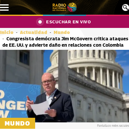
Pasar al contenido principal
ESCUCHAR EN VIVO
Inicio
Actualidad
Mundo
Congresista demócrata Jim McGovern critica ataques
de EE. UU. y advierte daño en relaciones con Colombia
MUNDO
Pantallazo redes sociales