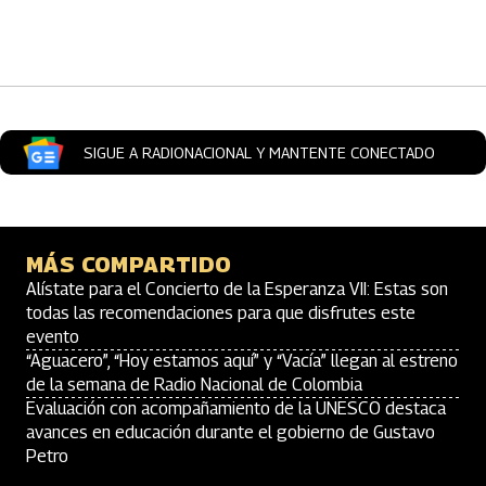
Artículos Player
SIGUE A RADIONACIONAL Y MANTENTE CONECTADO
MÁS COMPARTIDO
Alístate para el Concierto de la Esperanza VII: Estas son
todas las recomendaciones para que disfrutes este
evento
“Aguacero”, “Hoy estamos aquí” y “Vacía” llegan al estreno
de la semana de Radio Nacional de Colombia
Evaluación con acompañamiento de la UNESCO destaca
avances en educación durante el gobierno de Gustavo
Petro