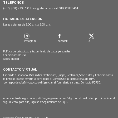
TELÉFONOS
(+57) (601) 2200700. Línea gratuita nacional: 018000123414
HORARIO DE ATENCIÓN
Lunes a viernes de 8:00 a.m. a 5:00 p.m.
Instagram
Facebook
X
Política de privacidad y tratamiento de datos personales
Condiciones de uso
Accesibilidad
CONTACTO VIRTUAL
Estimado Ciudadano: Para radicar Peticiones, Quejas, Reclamos, Solicitudes y Felicitaciones a
la Entidad puede remitir lo pertinente al Correo Oficial Institucional de RTVC
correspondencia@rtvc.gov.co
o diligenciar el formulario en línea:
Contacto PQRSD.
Al momento de registrar su petición, se generará un código con el cual usted podrá realizar el
seguimiento, para ello, ingrese a:
Seguimiento de PQRS
Asesor en línea: lunes 9:30 a.m. - 12 m