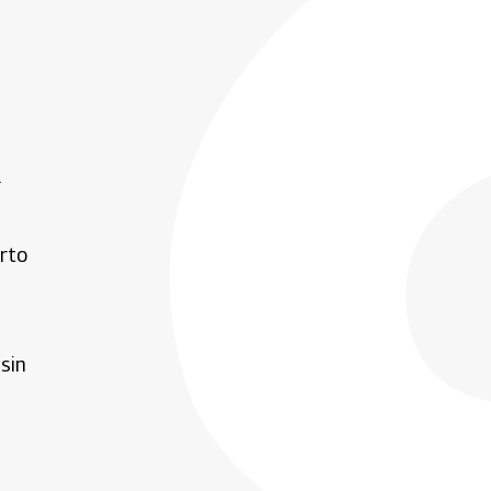
a
erto
sin