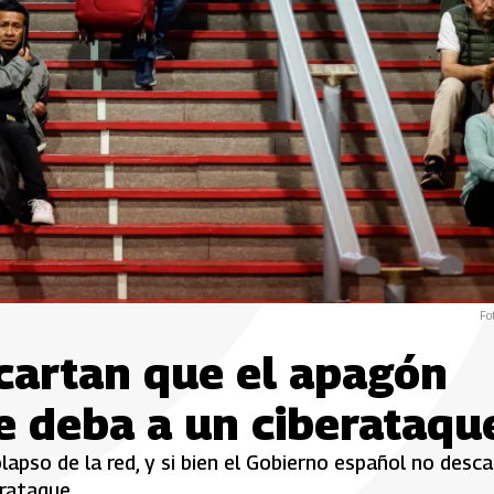
Fo
cartan que el apagón
se deba a un ciberataqu
lapso de la red, y si bien el Gobierno español no desc
rataque.