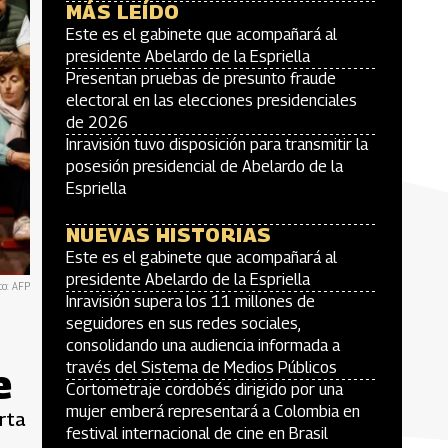
MÁS LEÍDO
Este es el gabinete que acompañará al
presidente Abelardo de la Espriella
Presentan pruebas de presunto fraude
electoral en las elecciones presidenciales
de 2026
Inravisión tuvo disposición para transmitir la
posesión presidencial de Abelardo de la
Espriella
NUEVAS HISTORIAS
Este es el gabinete que acompañará al
presidente Abelardo de la Espriella
to: AFP
Inravisión supera los 11 millones de
seguidores en sus redes sociales,
consolidando una audiencia informada a
través del Sistema de Medios Públicos
e
Cortometraje cordobés dirigido por una
mujer emberá representará a Colombia en
arta
festival internacional de cine en Brasil