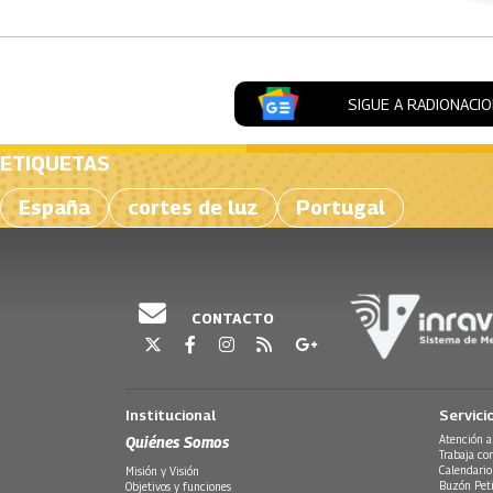
SIGUE A RADIONACI
ETIQUETAS
España
cortes de luz
Portugal
CONTACTO
Institucional
Servici
Quiénes Somos
Atención a
Trabaja co
Calendario
Misión y Visión
Buzón Peti
Objetivos y funciones