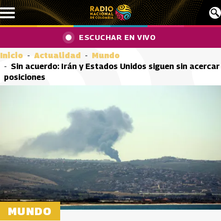
Pasar al contenido principal
ESCUCHAR EN VIVO
Inicio
Actualidad
Mundo
Sin acuerdo: Irán y Estados Unidos siguen sin acercar
posiciones
MUNDO