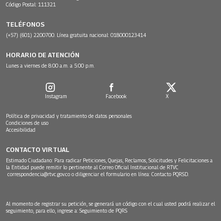
Código Postal: 111321
TELÉFONOS
(+57) (601) 2200700. Línea gratuita nacional: 018000123414
HORARIO DE ATENCIÓN
Lunes a viernes de 8:00 a.m. a 5:00 p.m.
Instagram
Facebook
X
Política de privacidad y tratamiento de datos personales
Condiciones de uso
Accesibilidad
CONTACTO VIRTUAL
Estimado Ciudadano: Para radicar Peticiones, Quejas, Reclamos, Solicitudes y Felicitaciones a
la Entidad puede remitir lo pertinente al Correo Oficial Institucional de RTVC
correspondencia@rtvc.gov.co
o diligenciar el formulario en línea:
Contacto PQRSD.
Al momento de registrar su petición, se generará un código con el cual usted podrá realizar el
seguimiento, para ello, ingrese a:
Seguimiento de PQRS