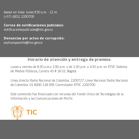
Asesor en línea: lunes 9:30 a.m. - 12 m
(+57) (601) 2200700
Correo de notificaciones judiciales:
notificacionesjudiciales@rtvc.gov.co
Denuncias por actos de corrupción:
soytransparente@rtvc.gov.co
Horario de atención y entrega de premios:
Lunes a viernes de 8:30 a.m.a 1:00 p.m. y de 2:30 p.m. a 4:30 p.m. en RTVC Sistema
de Medios Públicos, Carrera 45 # 26-33, Bogotá.
Línea directa Radio Nacional de Colombia: 2200727, Línea Nacional Radio Nacional
de Colombia: 01 8000 118 959. Conmutador RTVC 2200700
Este contenido fue financiado con recursos del Fondo Único de Tecnologías de la
Información y las Comunicaciones de MinTic.