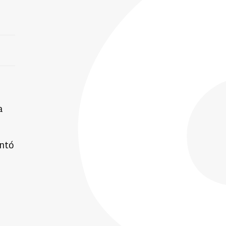
a
entó