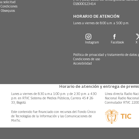
su solicitud
018000123414
 Condiciones
 Obsequios
HORARIO DE ATENCIÓN
Lunes a viernes de 8:00 a.m. a 5:00 p.m.
Instagram
Facebook
X
Política de privacidad y tratamiento de datos 
Condiciones de uso
Accesibilidad
Horario de atención y entrega de premio
Lunes a viernes de 8:30 a.m.a 1:00 p.m. y de 2:30 p.m. a 4:30
Línea directa Radio Nac
p.m. en RTVC Sistema de Medios Públicos, Carrera 45 # 26-
Nacional Radio Naciona
33, Bogotá.
Conmutador RTVC 220
Este contenido fue financiado con recursos del Fondo Único
de Tecnologías de la Información y las Comunicaciones de
MinTic.