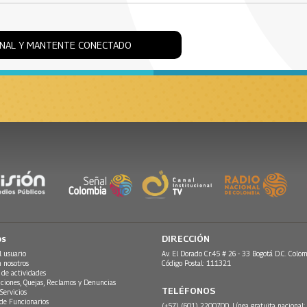
ONAL Y MANTENTE CONECTADO
os
DIRECCIÓN
l usuario
Av. El Dorado Cr.45 # 26 - 33 Bogotá D.C. Colom
n nosotros
Código Postal: 111321
 de actividades
ciones, Quejas, Reclamos y Denuncias
TELÉFONOS
Servicios
 de Funcionarios
(+57) (601) 2200700. Línea gratuita nacional: