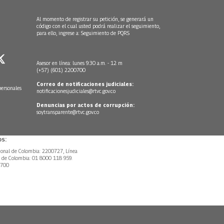
Al momento de registrar su petición, se generará un
código con el cual usted podrá realizar el seguimiento,
para ello, ingrese a:
Seguimiento de PQRS
Asesor en línea: lunes 9:30 a.m. - 12 m
(+57) (601) 2200700
Correo de notificaciones judiciales:
personales
notificacionesjudiciales@rtvc.gov.co
Denuncias por actos de corrupción:
soytransparente@rtvc.gov.co
s:
ional de Colombia: 2200727, Línea
l de Colombia: 01 8000 118 959.
0700