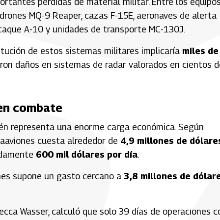
ortantes pérdidas de material militar. Entre los equipo
drones MQ-9 Reaper, cazas F-15E, aeronaves de alerta
ataque A-10 y unidades de transporte MC-130J.
itución de estos sistemas militares implicaría
miles de
aron daños en sistemas de radar valorados en cientos d
 en combate
bién representa una enorme carga económica. Según
taaviones cuesta alrededor de
4,9 millones de dólare
madamente
600 mil dólares por día
.
ones supone un gasto cercano a
3,8 millones de dólar
cca Wasser, calculó que solo 39 días de operaciones c