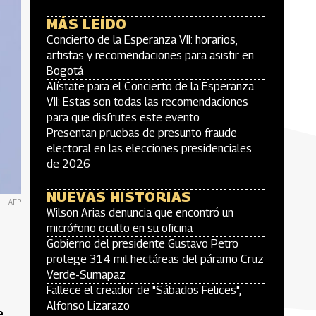
MÁS LEÍDO
Concierto de la Esperanza VII: horarios,
artistas y recomendaciones para asistir en
Bogotá
Alístate para el Concierto de la Esperanza
VII: Estas son todas las recomendaciones
para que disfrutes este evento
Presentan pruebas de presunto fraude
electoral en las elecciones presidenciales
de 2026
NUEVAS HISTORIAS
AFP
Wilson Arias denuncia que encontró un
micrófono oculto en su oficina
Gobierno del presidente Gustavo Petro
protege 314 mil hectáreas del páramo Cruz
Verde-Sumapaz
Fallece el creador de "Sábados Felices",
Alfonso Lizarazo
e