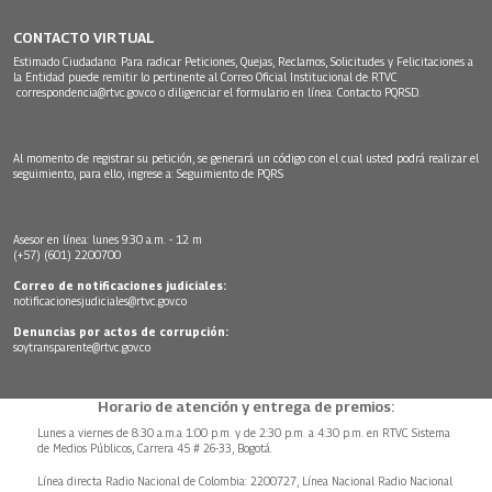
CONTACTO VIRTUAL
Estimado Ciudadano: Para radicar Peticiones, Quejas, Reclamos, Solicitudes y Felicitaciones a
la Entidad puede remitir lo pertinente al Correo Oficial Institucional de RTVC
correspondencia@rtvc.gov.co
o diligenciar el formulario en línea:
Contacto PQRSD.
Al momento de registrar su petición, se generará un código con el cual usted podrá realizar el
seguimiento, para ello, ingrese a:
Seguimiento de PQRS
Asesor en línea: lunes 9:30 a.m. - 12 m
(+57) (601) 2200700
Correo de notificaciones judiciales:
notificacionesjudiciales@rtvc.gov.co
Denuncias por actos de corrupción:
soytransparente@rtvc.gov.co
Horario de atención y entrega de premios:
Lunes a viernes de 8:30 a.m.a 1:00 p.m. y de 2:30 p.m. a 4:30 p.m. en RTVC Sistema
de Medios Públicos, Carrera 45 # 26-33, Bogotá.
Línea directa Radio Nacional de Colombia: 2200727, Línea Nacional Radio Nacional