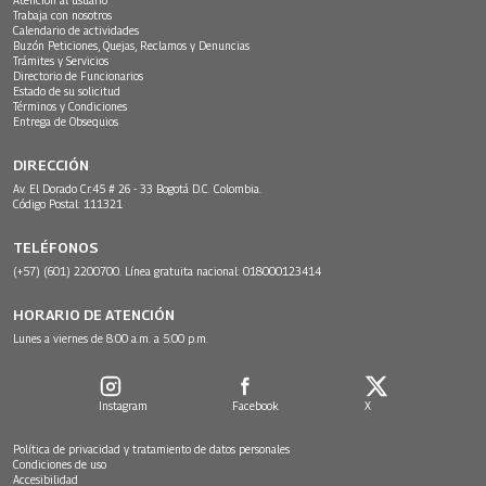
Trabaja con nosotros
Calendario de actividades
Buzón Peticiones, Quejas, Reclamos y Denuncias
Trámites y Servicios
Directorio de Funcionarios
Estado de su solicitud
Términos y Condiciones
Entrega de Obsequios
DIRECCIÓN
Av. El Dorado Cr.45 # 26 - 33 Bogotá D.C. Colombia.
Código Postal: 111321
TELÉFONOS
(+57) (601) 2200700. Línea gratuita nacional: 018000123414
HORARIO DE ATENCIÓN
Lunes a viernes de 8:00 a.m. a 5:00 p.m.
Instagram
Facebook
X
Política de privacidad y tratamiento de datos personales
Condiciones de uso
Accesibilidad