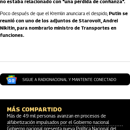
no estaba relacionado con "una pérdida de confianza".
Poco después de que el Kremlin anunciara el despido,
Putin se
reunió con uno de los adjuntos de Starovoit, Andrei
Nikitin, para nombrarlo ministro de Transportes en
funciones.
Artículos Player
SIGUE A RADIONACIONAL Y MANTENTE CONECTADO
MÁS COMPARTIDO
Más de 49 mil personas avanzan en procesos de
alfabetización impulsados por el Gobierno nacional
Gobierno nacional presenta nueva Política Nacional del