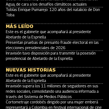
Agua, de cara a los desafíos climáticos actuales
Tobías Enrique Pumarejo: 120 años del natalicio de Don
Toba
MÁS LEÍDO
Este es el gabinete que acompañará al presidente
Abelardo de la Espriella
Presentan pruebas de presunto fraude electoral en las
elecciones presidenciales de 2026
Inravisión tuvo disposición para transmitir la posesión
presidencial de Abelardo de la Espriella
NUEVAS HISTORIAS
Este es el gabinete que acompañará al presidente
Abelardo de la Espriella
Inravisión supera los 11 millones de seguidores en sus
redes sociales, consolidando una audiencia informada a
través del Sistema de Medios Públicos
Cortometraje cordobés dirigido por una mujer emberá
representará a Colombia en festival internacional de cine