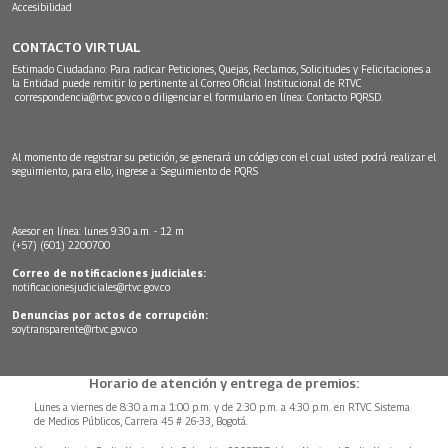
Accesibilidad
CONTACTO VIRTUAL
Estimado Ciudadano: Para radicar Peticiones, Quejas, Reclamos, Solicitudes y Felicitaciones a
la Entidad puede remitir lo pertinente al Correo Oficial Institucional de RTVC
correspondencia@rtvc.gov.co
o diligenciar el formulario en línea:
Contacto PQRSD.
Al momento de registrar su petición, se generará un código con el cual usted podrá realizar el
seguimiento, para ello, ingrese a:
Seguimiento de PQRS
Asesor en línea: lunes 9:30 a.m. - 12 m
(+57) (601) 2200700
Correo de notificaciones judiciales:
notificacionesjudiciales@rtvc.gov.co
Denuncias por actos de corrupción:
soytransparente@rtvc.gov.co
Horario de atención y entrega de premios:
Lunes a viernes de 8:30 a.m.a 1:00 p.m. y de 2:30 p.m. a 4:30 p.m. en RTVC Sistema
de Medios Públicos, Carrera 45 # 26-33, Bogotá.