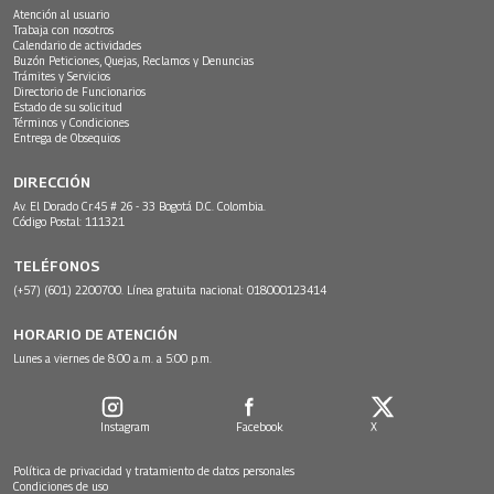
Atención al usuario
Trabaja con nosotros
Calendario de actividades
Buzón Peticiones, Quejas, Reclamos y Denuncias
Trámites y Servicios
Directorio de Funcionarios
Estado de su solicitud
Términos y Condiciones
Entrega de Obsequios
DIRECCIÓN
Av. El Dorado Cr.45 # 26 - 33 Bogotá D.C. Colombia.
Código Postal: 111321
TELÉFONOS
(+57) (601) 2200700. Línea gratuita nacional: 018000123414
HORARIO DE ATENCIÓN
Lunes a viernes de 8:00 a.m. a 5:00 p.m.
Instagram
Facebook
X
Política de privacidad y tratamiento de datos personales
Condiciones de uso