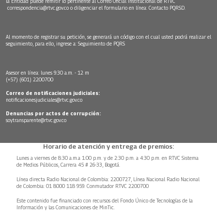
la Entidad puede remitir lo pertinente al Correo Oficial Institucional de RTVC
correspondencia@rtvc.gov.co
o diligenciar el formulario en línea:
Contacto PQRSD.
Al momento de registrar su petición, se generará un código con el cual usted podrá realizar el
seguimiento, para ello, ingrese a:
Seguimiento de PQRS
Asesor en línea: lunes 9:30 a.m. - 12 m
(+57) (601) 2200700
Correo de notificaciones judiciales:
notificacionesjudiciales@rtvc.gov.co
Denuncias por actos de corrupción:
soytransparente@rtvc.gov.co
Horario de atención y entrega de premios:
Lunes a viernes de 8:30 a.m.a 1:00 p.m. y de 2:30 p.m. a 4:30 p.m. en RTVC Sistema
de Medios Públicos, Carrera 45 # 26-33, Bogotá.
Línea directa Radio Nacional de Colombia: 2200727, Línea Nacional Radio Nacional
de Colombia: 01 8000 118 959. Conmutador RTVC 2200700
Este contenido fue financiado con recursos del Fondo Único de Tecnologías de la
Información y las Comunicaciones de MinTic.