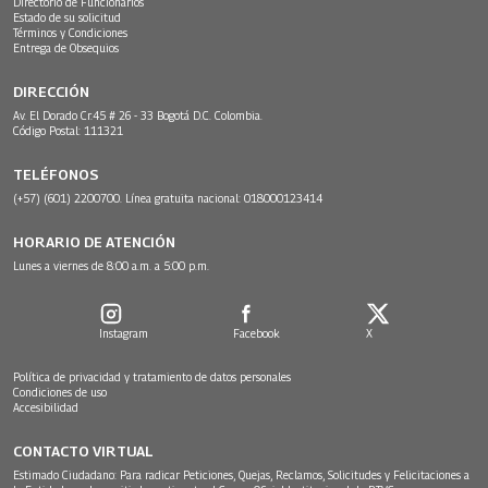
Directorio de Funcionarios
Estado de su solicitud
Términos y Condiciones
Entrega de Obsequios
DIRECCIÓN
Av. El Dorado Cr.45 # 26 - 33 Bogotá D.C. Colombia.
Código Postal: 111321
TELÉFONOS
(+57) (601) 2200700. Línea gratuita nacional: 018000123414
HORARIO DE ATENCIÓN
Lunes a viernes de 8:00 a.m. a 5:00 p.m.
Instagram
Facebook
X
Política de privacidad y tratamiento de datos personales
Condiciones de uso
Accesibilidad
CONTACTO VIRTUAL
Estimado Ciudadano: Para radicar Peticiones, Quejas, Reclamos, Solicitudes y Felicitaciones a