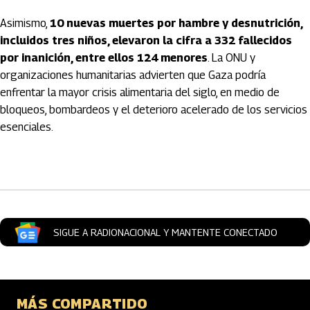
Asimismo,
10 nuevas muertes por hambre y desnutrición,
incluidos tres niños, elevaron la cifra a 332 fallecidos
por inanición, entre ellos 124 menores
. La ONU y
organizaciones humanitarias advierten que Gaza podría
enfrentar la mayor crisis alimentaria del siglo, en medio de
bloqueos, bombardeos y el deterioro acelerado de los servicios
esenciales.
Artículos Player
SIGUE A RADIONACIONAL Y MANTENTE CONECTADO
MÁS COMPARTIDO