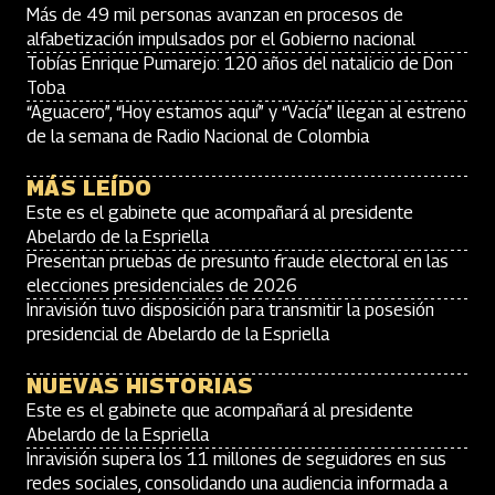
Más de 49 mil personas avanzan en procesos de
alfabetización impulsados por el Gobierno nacional
Tobías Enrique Pumarejo: 120 años del natalicio de Don
Toba
“Aguacero”, “Hoy estamos aquí” y “Vacía” llegan al estreno
de la semana de Radio Nacional de Colombia
MÁS LEÍDO
Este es el gabinete que acompañará al presidente
Abelardo de la Espriella
Presentan pruebas de presunto fraude electoral en las
elecciones presidenciales de 2026
Inravisión tuvo disposición para transmitir la posesión
presidencial de Abelardo de la Espriella
NUEVAS HISTORIAS
Este es el gabinete que acompañará al presidente
Abelardo de la Espriella
Inravisión supera los 11 millones de seguidores en sus
redes sociales, consolidando una audiencia informada a