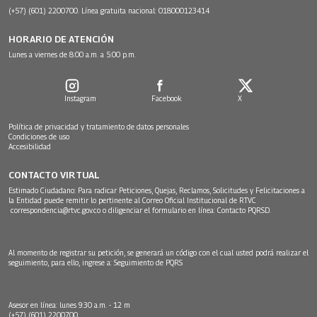
(+57) (601) 2200700. Línea gratuita nacional: 018000123414
HORARIO DE ATENCIÓN
Lunes a viernes de 8:00 a.m. a 5:00 p.m.
Instagram
Facebook
X
Política de privacidad y tratamiento de datos personales
Condiciones de uso
Accesibilidad
CONTACTO VIRTUAL
Estimado Ciudadano: Para radicar Peticiones, Quejas, Reclamos, Solicitudes y Felicitaciones a
la Entidad puede remitir lo pertinente al Correo Oficial Institucional de RTVC
correspondencia@rtvc.gov.co
o diligenciar el formulario en línea:
Contacto PQRSD.
Al momento de registrar su petición, se generará un código con el cual usted podrá realizar el
seguimiento, para ello, ingrese a:
Seguimiento de PQRS
Asesor en línea: lunes 9:30 a.m. - 12 m
(+57) (601) 2200700