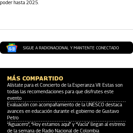
poder hasta 2025.
Artículos Player
SIGUE A RADIONACIONAL Y MANTENTE CONECTADO
MÁS COMPARTIDO
Alístate para el Concierto de la Esperanza VII: Estas son
todas las recomendaciones para que disfrutes este
evento
Evaluación con acompañamiento de la UNESCO destaca
avances en educación durante el gobierno de Gustavo
Petro
“Aguacero”, “Hoy estamos aquí” y “Vacía” llegan al estreno
de la semana de Radio Nacional de Colombia