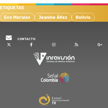
ETIQUETAS
Evo Morales
Jeanine Áñez
Bolivia
CONTACTO