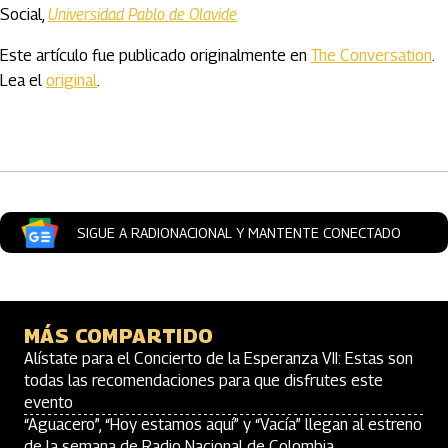
Social,
Universidad Pablo de Olavide
Este artículo fue publicado originalmente en
The Conversation
.
Lea el
original
.
Artículos Player
SIGUE A RADIONACIONAL Y MANTENTE CONECTADO
MÁS COMPARTIDO
Alístate para el Concierto de la Esperanza VII: Estas son
todas las recomendaciones para que disfrutes este
evento
“Aguacero”, “Hoy estamos aquí” y “Vacía” llegan al estreno
de la semana de Radio Nacional de Colombia