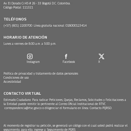
Av. El Dorado Cr.45 # 26 - 33 Bogotá D.C. Colombia.
Código Postal: 111321
TELÉFONOS
(+57) (601) 2200700. Línea gratuita nacional: 018000123414
HORARIO DE ATENCIÓN
Lunes a viernes de 8:00 a.m. a 5:00 p.m.
Instagram
Facebook
X
Política de privacidad y tratamiento de datos personales
Condiciones de uso
Accesibilidad
CONTACTO VIRTUAL
Estimado Ciudadano: Para radicar Peticiones, Quejas, Reclamos, Solicitudes y Felicitaciones a
la Entidad puede remitir lo pertinente al Correo Oficial Institucional de RTVC
correspondencia@rtvc.gov.co
o diligenciar el formulario en línea:
Contacto PQRSD.
Al momento de registrar su petición, se generará un código con el cual usted podrá realizar el
seguimiento, para ello, ingrese a:
Seguimiento de PQRS