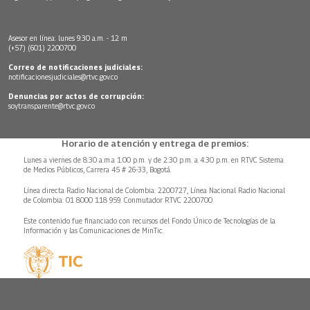
Asesor en línea: lunes 9:30 a.m. - 12 m
(+57) (601) 2200700
Correo de notificaciones judiciales:
notificacionesjudiciales@rtvc.gov.co
Denuncias por actos de corrupción:
soytransparente@rtvc.gov.co
Horario de atención y entrega de premios:
Lunes a viernes de 8:30 a.m.a 1:00 p.m. y de 2:30 p.m. a 4:30 p.m. en RTVC Sistema
de Medios Públicos, Carrera 45 # 26-33, Bogotá.
Línea directa Radio Nacional de Colombia: 2200727, Línea Nacional Radio Nacional
de Colombia: 01 8000 118 959. Conmutador RTVC 2200700
Este contenido fue financiado con recursos del Fondo Único de Tecnologías de la
Información y las Comunicaciones de MinTic.