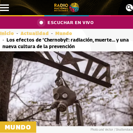
Pasar al contenido principal
ESCUCHAR EN VIVO
Inicio
Actualidad
Mundo
Los efectos de ‘Chernobyl’: radiación, muerte… y una
nueva cultura de la prevención
MUNDO
Photo and Vector / Shutterstock