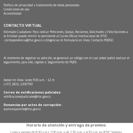
Política de privacidad y tratamiento de datos personales
Condiciones de uso
Accesibilidad
CONTACTO VIRTUAL
Estimado Ciudadano: Para radicar Peticiones, Quejas, Reclamos, Solicitudes y Felicitaciones a
la Entidad puede remitir lo pertinente al Correo Oficial Institucional de RTVC
correspondencia@rtvc.gov.co
o diligenciar el formulario en línea:
Contacto PQRSD.
Al momento de registrar su petición, se generará un código con el cual usted podrá realizar el
seguimiento, para ello, ingrese a:
Seguimiento de PQRS
Asesor en línea: lunes 9:30 a.m. - 12 m
(+57) (601) 2200700
Correo de notificaciones judiciales:
notificacionesjudiciales@rtvc.gov.co
Denuncias por actos de corrupción:
soytransparente@rtvc.gov.co
Horario de atención y entrega de premios:
Lunes a viernes de 8:30 a.m.a 1:00 p.m. y de 2:30 p.m. a 4:30 p.m. en RTVC Sistema