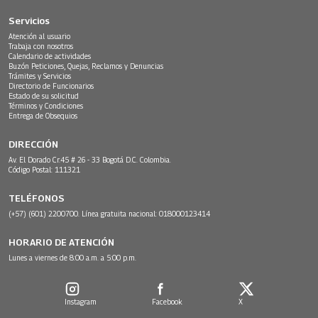
Servicios
Atención al usuario
Trabaja con nosotros
Calendario de actividades
Buzón Peticiones, Quejas, Reclamos y Denuncias
Trámites y Servicios
Directorio de Funcionarios
Estado de su solicitud
Términos y Condiciones
Entrega de Obsequios
DIRECCIÓN
Av. El Dorado Cr.45 # 26 - 33 Bogotá D.C. Colombia.
Código Postal: 111321
TELÉFONOS
(+57) (601) 2200700. Línea gratuita nacional: 018000123414
HORARIO DE ATENCIÓN
Lunes a viernes de 8:00 a.m. a 5:00 p.m.
Instagram
Facebook
X