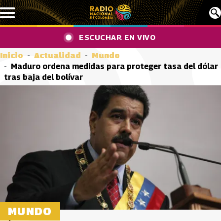
Pasar al contenido principal
ESCUCHAR EN VIVO
Inicio
Actualidad
Mundo
Maduro ordena medidas para proteger tasa del dólar
tras baja del bolívar
MUNDO