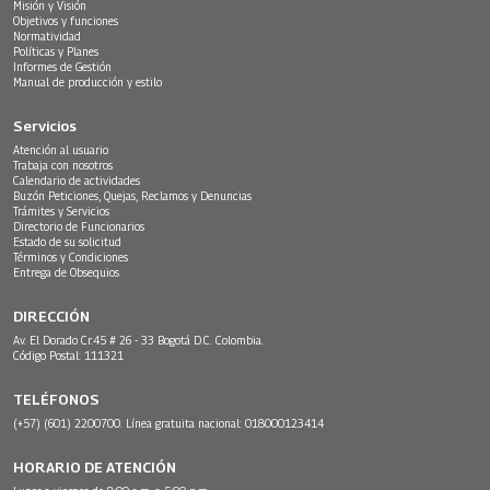
Misión y Visión
Objetivos y funciones
Normatividad
Políticas y Planes
Informes de Gestión
Manual de producción y estilo
Servicios
Atención al usuario
Trabaja con nosotros
Calendario de actividades
Buzón Peticiones, Quejas, Reclamos y Denuncias
Trámites y Servicios
Directorio de Funcionarios
Estado de su solicitud
Términos y Condiciones
Entrega de Obsequios
DIRECCIÓN
Av. El Dorado Cr.45 # 26 - 33 Bogotá D.C. Colombia.
Código Postal: 111321
TELÉFONOS
(+57) (601) 2200700. Línea gratuita nacional: 018000123414
HORARIO DE ATENCIÓN