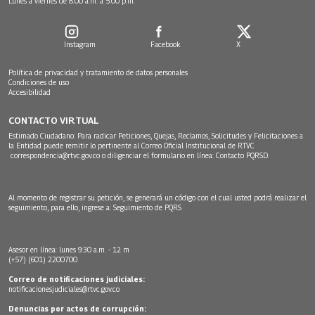
Lunes a viernes de 8:00 a.m. a 5:00 p.m.
Instagram
Facebook
X
Política de privacidad y tratamiento de datos personales
Condiciones de uso
Accesibilidad
CONTACTO VIRTUAL
Estimado Ciudadano: Para radicar Peticiones, Quejas, Reclamos, Solicitudes y Felicitaciones a
la Entidad puede remitir lo pertinente al Correo Oficial Institucional de RTVC
correspondencia@rtvc.gov.co
o diligenciar el formulario en línea:
Contacto PQRSD.
Al momento de registrar su petición, se generará un código con el cual usted podrá realizar el
seguimiento, para ello, ingrese a:
Seguimiento de PQRS
Asesor en línea: lunes 9:30 a.m. - 12 m
(+57) (601) 2200700
Correo de notificaciones judiciales:
notificacionesjudiciales@rtvc.gov.co
Denuncias por actos de corrupción: