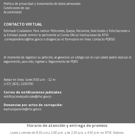
Política de privacidad y tratamiento de datos personales
Condiciones de uso
Accesibilidad
CONTACTO VIRTUAL
Estimado Ciudadano: Para radicar Peticiones, Quejas, Reclamos, Solicitudes y Felicitaciones a
la Entidad puede remitir lo pertinente al Correo Oficial Institucional de RTVC
correspondencia@rtvc.gov.co
o diligenciar el formulario en línea:
Contacto PQRSD.
Al momento de registrar su petición, se generará un código con el cual usted podrá realizar el
seguimiento, para ello, ingrese a:
Seguimiento de PQRS
Asesor en línea: lunes 9:30 a.m. - 12 m
(+57) (601) 2200700
Correo de notificaciones judiciales:
notificacionesjudiciales@rtvc.gov.co
Denuncias por actos de corrupción:
soytransparente@rtvc.gov.co
Horario de atención y entrega de premios:
Lunes a viernes de 8:30 a.m.a 1:00 p.m. y de 2:30 p.m. a 4:30 p.m. en RTVC Sistema