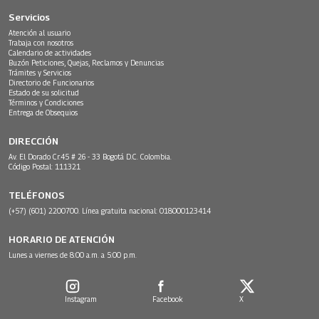
Servicios
Atención al usuario
Trabaja con nosotros
Calendario de actividades
Buzón Peticiones, Quejas, Reclamos y Denuncias
Trámites y Servicios
Directorio de Funcionarios
Estado de su solicitud
Términos y Condiciones
Entrega de Obsequios
DIRECCIÓN
Av. El Dorado Cr.45 # 26 - 33 Bogotá D.C. Colombia.
Código Postal: 111321
TELÉFONOS
(+57) (601) 2200700. Línea gratuita nacional: 018000123414
HORARIO DE ATENCIÓN
Lunes a viernes de 8:00 a.m. a 5:00 p.m.
Instagram
Facebook
X