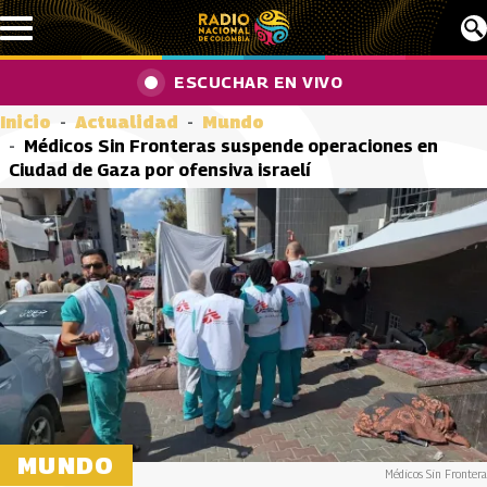
Pasar al contenido principal
ESCUCHAR EN VIVO
Inicio
Actualidad
Mundo
Médicos Sin Fronteras suspende operaciones en
Ciudad de Gaza por ofensiva israelí
MUNDO
Médicos Sin Frontera