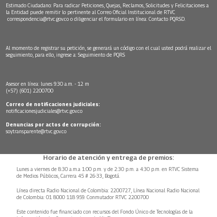
Estimado Ciudadano: Para radicar Peticiones, Quejas, Reclamos, Solicitudes y Felicitaciones a
la Entidad puede remitir lo pertinente al Correo Oficial Institucional de RTVC
correspondencia@rtvc.gov.co
o diligenciar el formulario en línea:
Contacto PQRSD.
Al momento de registrar su petición, se generará un código con el cual usted podrá realizar el
seguimiento, para ello, ingrese a:
Seguimiento de PQRS
Asesor en línea: lunes 9:30 a.m. - 12 m
(+57) (601) 2200700
Correo de notificaciones judiciales:
notificacionesjudiciales@rtvc.gov.co
Denuncias por actos de corrupción:
soytransparente@rtvc.gov.co
Horario de atención y entrega de premios:
Lunes a viernes de 8:30 a.m.a 1:00 p.m. y de 2:30 p.m. a 4:30 p.m. en RTVC Sistema
de Medios Públicos, Carrera 45 # 26-33, Bogotá.
Línea directa Radio Nacional de Colombia: 2200727, Línea Nacional Radio Nacional
de Colombia: 01 8000 118 959. Conmutador RTVC 2200700
Este contenido fue financiado con recursos del Fondo Único de Tecnologías de la