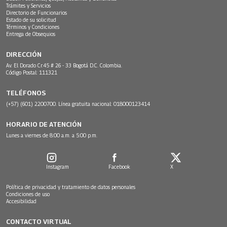
Trámites y Servicios
Directorio de Funcionarios
Estado de su solicitud
Términos y Condiciones
Entrega de Obsequios
DIRECCIÓN
Av. El Dorado Cr.45 # 26 - 33 Bogotá D.C. Colombia.
Código Postal: 111321
TELÉFONOS
(+57) (601) 2200700. Línea gratuita nacional: 018000123414
HORARIO DE ATENCIÓN
Lunes a viernes de 8:00 a.m. a 5:00 p.m.
Instagram
Facebook
X
Política de privacidad y tratamiento de datos personales
Condiciones de uso
Accesibilidad
CONTACTO VIRTUAL