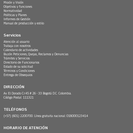
Misión y Visión
Objetivos y funciones
Normatividad
Políticas y Planes
Informes de Gestión
Manual de producción y estilo
Servicios
Atención al usuario
Trabaja con nosotros
Calendario de actividades
Buzón Peticiones, Quejas, Reclamos y Denuncias
Trámites y Servicios
Directorio de Funcionarios
Estado de su solicitud
Términos y Condiciones
Entrega de Obsequios
DIRECCIÓN
Av. El Dorado Cr.45 # 26 - 33 Bogotá D.C. Colombia.
Código Postal: 111321
TELÉFONOS
(+57) (601) 2200700. Línea gratuita nacional: 018000123414
HORARIO DE ATENCIÓN