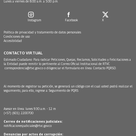
Lunes a viernes de 8:00 a.m. a 5:00 p.m.
Instagram
Facebook
X
Política de privacidad y tratamiento de datos personales
Condiciones de uso
Accesibilidad
CONTACTO VIRTUAL
Estimado Ciudadano: Para radicar Peticiones, Quejas, Reclamos, Solicitudes y Felicitaciones a
la Entidad puede remitir lo pertinente al Correo Oficial Institucional de RTVC
correspondencia@rtvc.gov.co
o diligenciar el formulario en línea:
Contacto PQRSD.
Al momento de registrar su petición, se generará un código con el cual usted podrá realizar el
seguimiento, para ello, ingrese a:
Seguimiento de PQRS
Asesor en línea: lunes 9:30 a.m. - 12 m
(+57) (601) 2200700
Correo de notificaciones judiciales:
notificacionesjudiciales@rtvc.gov.co
Denuncias por actos de corrupción: