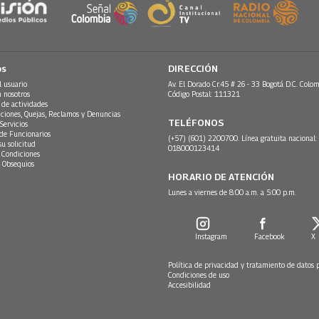
os
DIRECCIÓN
l usuario
Av. El Dorado Cr.45 # 26 - 33 Bogotá D.C. Colom
n nosotros
Código Postal: 111321
 de actividades
ciones, Quejas, Reclamos y Denuncias
TELÉFONOS
Servicios
 de Funcionarios
(+57) (601) 2200700. Línea gratuita nacional:
su solicitud
018000123414
 Condiciones
 Obsequios
HORARIO DE ATENCIÓN
Lunes a viernes de 8:00 a.m. a 5:00 p.m.
Instagram
Facebook
X
Política de privacidad y tratamiento de datos 
Condiciones de uso
Accesibilidad