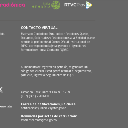
CONTACTO VIRTUAL
bia.
Estimado Ciudadano: Para radicar Peticiones, Quejas,
Reclamos, Solicitudes y Felicitaciones a la Entidad puede
remitir lo pertinente al Correo Oficial Institucional de
RTVC
correspondencia@rtvc.gov.co
o diligenciar el
formulario en línea:
Contacto PQRSD.
Al momento de registrar su petición, se generará un
código con el cual usted podrá realizar el seguimiento,
para ello, ingrese a:
Seguimiento de PQRS
Asesor en línea: lunes 9:30 a.m. - 12 m
(+57) (601) 2200700
Correo de notificaciones judiciales:
personales
notificacionesjudiciales@rtvc.gov.co
Denuncias por actos de corrupción:
soytransparente@rtvc.gov.co