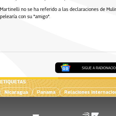
Martinelli no se ha referido a las declaraciones de Muli
pelearía con su "amigo".
Artículos Player
SIGUE A RADIONACI
ETIQUETAS
Nicaragua
Panama
Relaciones Internacio