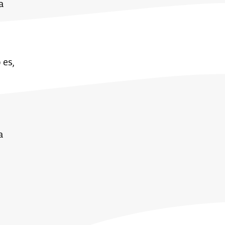
a
 es,
a