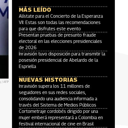
MÁS LEÍDO
Alístate para el Concierto de la Esperanza
VII: Estas son todas las recomendaciones
para que disfrutes este evento
Presentan pruebas de presunto fraude
electoral en las elecciones presidenciales
de 2026
Inravisión tuvo disposición para transmitir la
posesión presidencial de Abelardo de la
Espriella
NUEVAS HISTORIAS
y / AFP
Inravisión supera los 11 millones de
seguidores en sus redes sociales,
consolidando una audiencia informada a
través del Sistema de Medios Públicos
Cortometraje cordobés dirigido por una
mujer emberá representará a Colombia en
festival internacional de cine en Brasil