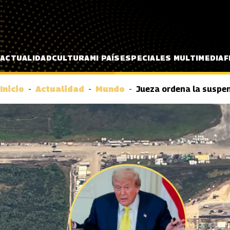
Pasar al contenido principal
ACTUALIDAD
CULTURA
MI PAÍS
ESPECIALES MULTIMEDIA
F
Inicio
Actualidad
Mundo
Jueza ordena la suspen