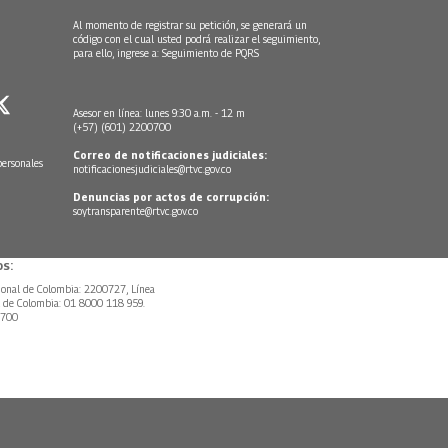
Al momento de registrar su petición, se generará un
código con el cual usted podrá realizar el seguimiento,
para ello, ingrese a:
Seguimiento de PQRS
Asesor en línea: lunes 9:30 a.m. - 12 m
(+57) (601) 2200700
Correo de notificaciones judiciales:
personales
notificacionesjudiciales@rtvc.gov.co
Denuncias por actos de corrupción:
soytransparente@rtvc.gov.co
s:
ional de Colombia: 2200727, Línea
l de Colombia: 01 8000 118 959.
0700