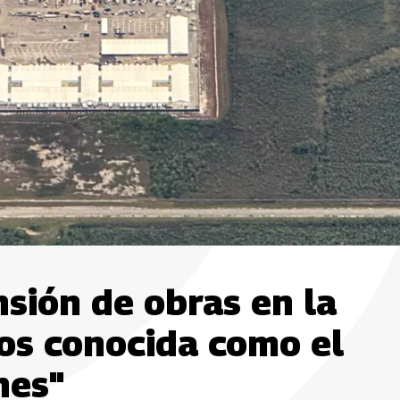
sión de obras en la
os conocida como el
nes"