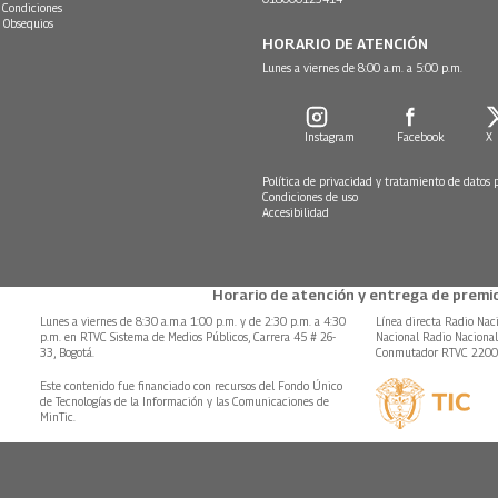
 Condiciones
 Obsequios
HORARIO DE ATENCIÓN
Lunes a viernes de 8:00 a.m. a 5:00 p.m.
Instagram
Facebook
X
Política de privacidad y tratamiento de datos 
Condiciones de uso
Accesibilidad
Horario de atención y entrega de premio
Lunes a viernes de 8:30 a.m.a 1:00 p.m. y de 2:30 p.m. a 4:30
Línea directa Radio Nac
p.m. en RTVC Sistema de Medios Públicos, Carrera 45 # 26-
Nacional Radio Naciona
33, Bogotá.
Conmutador RTVC 220
Este contenido fue financiado con recursos del Fondo Único
de Tecnologías de la Información y las Comunicaciones de
MinTic.