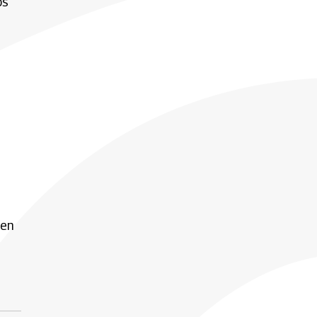
os
 en