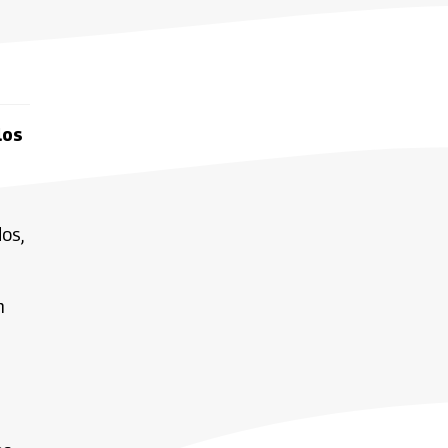
los
os,
n