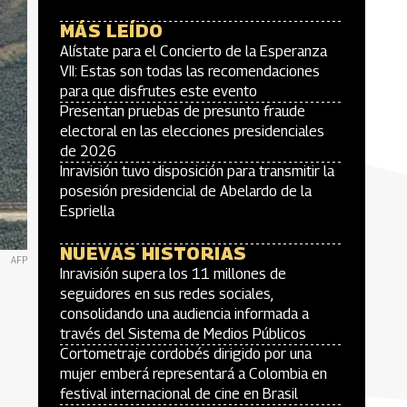
MÁS LEÍDO
Alístate para el Concierto de la Esperanza
VII: Estas son todas las recomendaciones
para que disfrutes este evento
Presentan pruebas de presunto fraude
electoral en las elecciones presidenciales
de 2026
Inravisión tuvo disposición para transmitir la
posesión presidencial de Abelardo de la
Espriella
NUEVAS HISTORIAS
AFP
Inravisión supera los 11 millones de
seguidores en sus redes sociales,
consolidando una audiencia informada a
través del Sistema de Medios Públicos
Cortometraje cordobés dirigido por una
mujer emberá representará a Colombia en
festival internacional de cine en Brasil