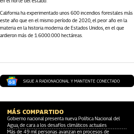
en el norte del estado.
California ha experimentado unos 600 incendios forestales más
este año que en el mismo período de 2020, el peor año en la
materia en la historia moderna de Estados Unidos, en el que
ardieron más de 1.6000.000 hectáreas.
Artículos Player
SIGUE A RADIONACIONAL Y MANTENTE CONECTADO
MÁS COMPARTIDO
Gobierno nacional presenta nueva Política Nacional del
Agua, de cara a los desafíos climáticos actuales
Más de 49 mil personas avanzan en procesos de