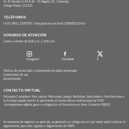
Av. El Dorado Cr.45 # 26 - 33 Bogotá D.C. Colombia.
Código Postal: 111321
TELÉFONOS
(+57) (601) 2200700. Línea gratuita nacional: 018000123414
HORARIO DE ATENCIÓN
Lunes a viernes de 8:00 a.m. a 5:00 p.m.
Instagram
Facebook
X
Política de privacidad y tratamiento de datos personales
Condiciones de uso
Accesibilidad
CONTACTO VIRTUAL
Estimado Ciudadano: Para radicar Peticiones, Quejas, Reclamos, Solicitudes y Felicitaciones a
la Entidad puede remitir lo pertinente al Correo Oficial Institucional de RTVC
correspondencia@rtvc.gov.co
o diligenciar el formulario en línea:
Contacto PQRSD.
Al momento de registrar su petición, se generará un código con el cual usted podrá realizar el
seguimiento, para ello, ingrese a:
Seguimiento de PQRS