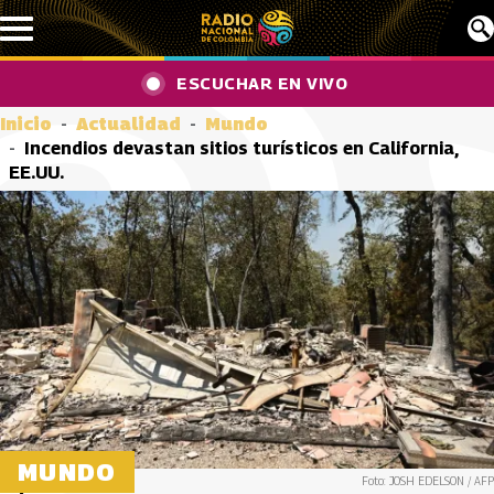
Pasar al contenido principal
ESCUCHAR EN VIVO
Inicio
Actualidad
Mundo
Incendios devastan sitios turísticos en California,
EE.UU.
MUNDO
Foto: JOSH EDELSON / AFP