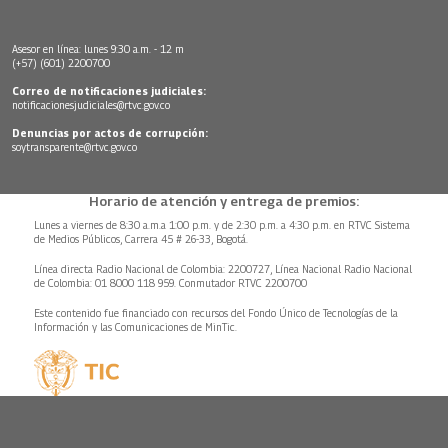
Asesor en línea: lunes 9:30 a.m. - 12 m
(+57) (601) 2200700
Correo de notificaciones judiciales:
notificacionesjudiciales@rtvc.gov.co
Denuncias por actos de corrupción:
soytransparente@rtvc.gov.co
Horario de atención y entrega de premios:
Lunes a viernes de 8:30 a.m.a 1:00 p.m. y de 2:30 p.m. a 4:30 p.m. en RTVC Sistema
de Medios Públicos, Carrera 45 # 26-33, Bogotá.
Línea directa Radio Nacional de Colombia: 2200727, Línea Nacional Radio Nacional
de Colombia: 01 8000 118 959. Conmutador RTVC 2200700
Este contenido fue financiado con recursos del Fondo Único de Tecnologías de la
Información y las Comunicaciones de MinTic.