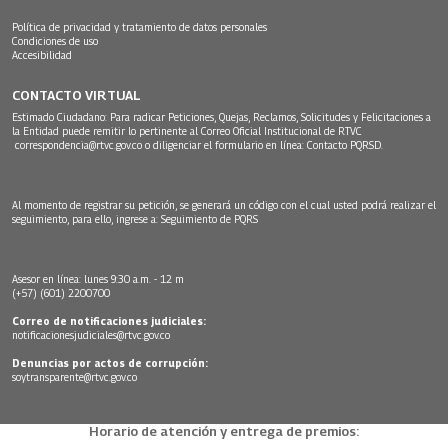
Política de privacidad y tratamiento de datos personales
Condiciones de uso
Accesibilidad
CONTACTO VIRTUAL
Estimado Ciudadano: Para radicar Peticiones, Quejas, Reclamos, Solicitudes y Felicitaciones a
la Entidad puede remitir lo pertinente al Correo Oficial Institucional de RTVC
correspondencia@rtvc.gov.co
o diligenciar el formulario en línea:
Contacto PQRSD.
Al momento de registrar su petición, se generará un código con el cual usted podrá realizar el
seguimiento, para ello, ingrese a:
Seguimiento de PQRS
Asesor en línea: lunes 9:30 a.m. - 12 m
(+57) (601) 2200700
Correo de notificaciones judiciales:
notificacionesjudiciales@rtvc.gov.co
Denuncias por actos de corrupción:
soytransparente@rtvc.gov.co
Horario de atención y entrega de premios: