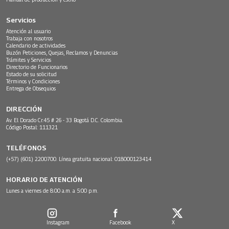
Servicios
Atención al usuario
Trabaja con nosotros
Calendario de actividades
Buzón Peticiones, Quejas, Reclamos y Denuncias
Trámites y Servicios
Directorio de Funcionarios
Estado de su solicitud
Términos y Condiciones
Entrega de Obsequios
DIRECCIÓN
Av. El Dorado Cr.45 # 26 - 33 Bogotá D.C. Colombia.
Código Postal: 111321
TELÉFONOS
(+57) (601) 2200700. Línea gratuita nacional: 018000123414
HORARIO DE ATENCIÓN
Lunes a viernes de 8:00 a.m. a 5:00 p.m.
Instagram
Facebook
X