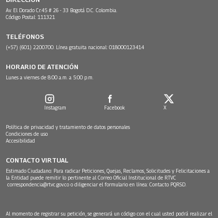
Av. El Dorado Cr.45 # 26 - 33 Bogotá D.C. Colombia.
Código Postal: 111321
TELÉFONOS
(+57) (601) 2200700. Línea gratuita nacional: 018000123414
HORARIO DE ATENCIÓN
Lunes a viernes de 8:00 a.m. a 5:00 p.m.
Instagram
Facebook
X
Política de privacidad y tratamiento de datos personales
Condiciones de uso
Accesibilidad
CONTACTO VIRTUAL
Estimado Ciudadano: Para radicar Peticiones, Quejas, Reclamos, Solicitudes y Felicitaciones a
la Entidad puede remitir lo pertinente al Correo Oficial Institucional de RTVC
correspondencia@rtvc.gov.co
o diligenciar el formulario en línea:
Contacto PQRSD.
Al momento de registrar su petición, se generará un código con el cual usted podrá realizar el