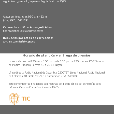
seguimiento, para ello, ingrese a:
Seguimiento de PQRS
Asesor en línea: lunes 9:30 a.m. - 12 m
(+57) (601) 2200700
Correo de notificaciones judiciales:
notificacionesjudiciales@rtvc.gov.co
Denuncias por actos de corrupción:
soytransparente@rtvc.gov.co
Horario de atención y entrega de premios:
Lunes a viernes de 8:30 a.m.a 1:00 p.m. y de 2:30 p.m. a 4:30 p.m. en RTVC Sistema
de Medios Públicos, Carrera 45 # 26-33, Bogotá.
Línea directa Radio Nacional de Colombia: 2200727, Línea Nacional Radio Nacional
de Colombia: 01 8000 118 959. Conmutador RTVC 2200700
Este contenido fue financiado con recursos del Fondo Único de Tecnologías de la
Información y las Comunicaciones de MinTic.