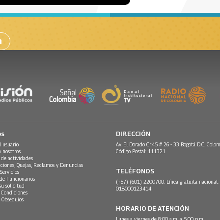
n
os
DIRECCIÓN
l usuario
Av. El Dorado Cr.45 # 26 - 33 Bogotá D.C. Colom
n nosotros
Código Postal: 111321
 de actividades
ciones, Quejas, Reclamos y Denuncias
TELÉFONOS
Servicios
 de Funcionarios
(+57) (601) 2200700. Línea gratuita nacional:
su solicitud
018000123414
 Condiciones
 Obsequios
HORARIO DE ATENCIÓN
Lunes a viernes de 8:00 a.m. a 5:00 p.m.