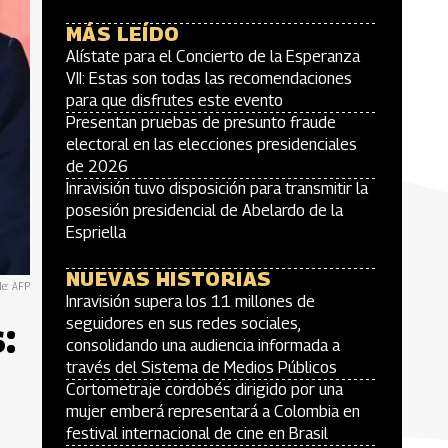
MÁS LEÍDO
Alístate para el Concierto de la Esperanza
VII: Estas son todas las recomendaciones
para que disfrutes este evento
Presentan pruebas de presunto fraude
electoral en las elecciones presidenciales
de 2026
Inravisión tuvo disposición para transmitir la
posesión presidencial de Abelardo de la
Espriella
NUEVAS HISTORIAS
de: AFP
Inravisión supera los 11 millones de
:
seguidores en sus redes sociales,
consolidando una audiencia informada a
través del Sistema de Medios Públicos
Cortometraje cordobés dirigido por una
mujer emberá representará a Colombia en
festival internacional de cine en Brasil