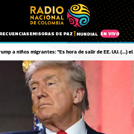
RECUENCIAS
EMISORAS DE PAZ
EN VIVO
MUNDIAL
ump a niños migrantes: "Es hora de salir de EE. UU. (...) e