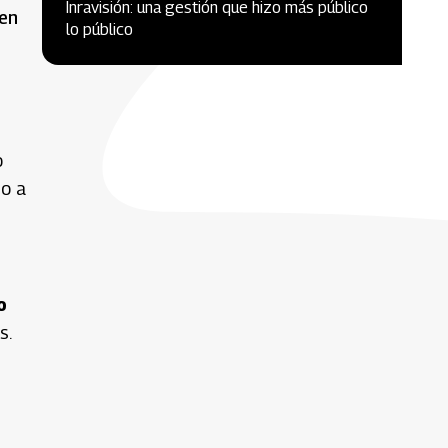
Inravisión: una gestión que hizo más público
 en
lo público
o
so a
o
s.