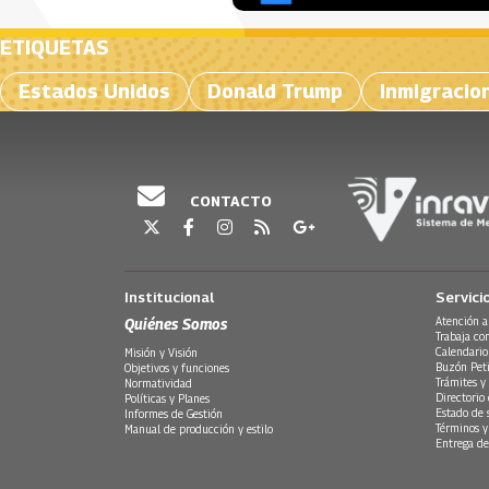
ETIQUETAS
Estados Unidos
Donald Trump
Inmigracio
CONTACTO
Institucional
Servici
Quiénes Somos
Atención a
Trabaja co
Calendario
Misión y Visión
Buzón Peti
Objetivos y funciones
Trámites y 
Normatividad
Directorio
Políticas y Planes
Estado de 
Informes de Gestión
Términos y
Manual de producción y estilo
Entrega de