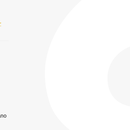
r
ano