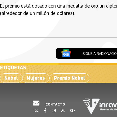
El premio está dotado con una medalla de oro, un dip
(alrededor de un millón de dólares).
Artículos Player
SIGUE A RADIONACI
ETIQUETAS
Nobel
Mujeres
Premio Nobel
CONTACTO