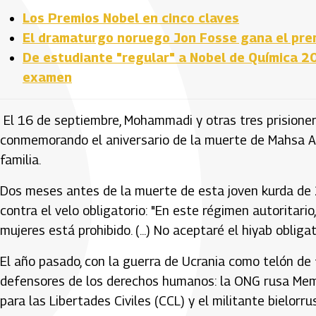
Los Premios Nobel en cinco claves
El dramaturgo noruego Jon Fosse gana el prem
De estudiante "regular" a Nobel de Química 2
examen
El 16 de septiembre, Mohammadi y otras tres prisionera
conmemorando el aniversario de la muerte de Mahsa Am
familia.
Dos meses antes de la muerte de esta joven kurda de
contra el velo obligatorio: "En este régimen autoritario,
mujeres está prohibido. (...) No aceptaré el hiyab obligat
El año pasado, con la guerra de Ucrania como telón de 
defensores de los derechos humanos: la ONG rusa Memor
para las Libertades Civiles (CCL) y el militante bielorru