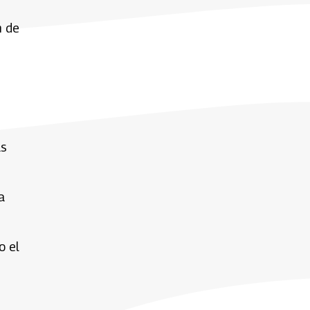
n de
as
a
o el