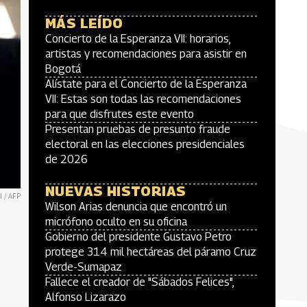
MÁS LEÍDO
Concierto de la Esperanza VII: horarios,
artistas y recomendaciones para asistir en
Bogotá
Alístate para el Concierto de la Esperanza
VII: Estas son todas las recomendaciones
para que disfrutes este evento
Presentan pruebas de presunto fraude
electoral en las elecciones presidenciales
de 2026
NUEVAS HISTORIAS
 / AFP
Wilson Arias denuncia que encontró un
micrófono oculto en su oficina
Gobierno del presidente Gustavo Petro
protege 314 mil hectáreas del páramo Cruz
Verde-Sumapaz
Fallece el creador de "Sábados Felices",
Alfonso Lizarazo