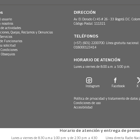
os
DIRECCIÓN
l usuario
Av. El Dorado Cr.45 # 26 - 33 Bogotá D.C. Colom
n nosotros
Código Postal: 111321
 de actividades
ciones, Quejas, Reclamos y Denuncias
TELÉFONOS
Servicios
 de Funcionarios
(+57) (601) 2200700. Línea gratuita nacional:
su solicitud
018000123414
 Condiciones
 Obsequios
HORARIO DE ATENCIÓN
Lunes a viernes de 8:00 a.m. a 5:00 p.m.
Instagram
Facebook
X
Política de privacidad y tratamiento de datos 
Condiciones de uso
Accesibilidad
Horario de atención y entrega de premio
Lunes a viernes de 8:30 a.m.a 1:00 p.m. y de 2:30 p.m. a 4:30
Línea directa Radio Nac