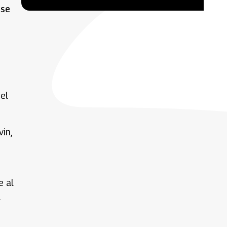
ose
el
in,
e al
2