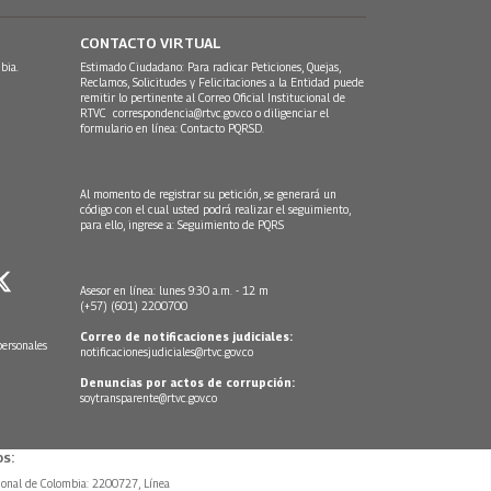
CONTACTO VIRTUAL
bia.
Estimado Ciudadano: Para radicar Peticiones, Quejas,
Reclamos, Solicitudes y Felicitaciones a la Entidad puede
remitir lo pertinente al Correo Oficial Institucional de
RTVC
correspondencia@rtvc.gov.co
o diligenciar el
formulario en línea:
Contacto PQRSD.
Al momento de registrar su petición, se generará un
código con el cual usted podrá realizar el seguimiento,
para ello, ingrese a:
Seguimiento de PQRS
Asesor en línea: lunes 9:30 a.m. - 12 m
(+57) (601) 2200700
Correo de notificaciones judiciales:
personales
notificacionesjudiciales@rtvc.gov.co
Denuncias por actos de corrupción:
soytransparente@rtvc.gov.co
s:
ional de Colombia: 2200727, Línea