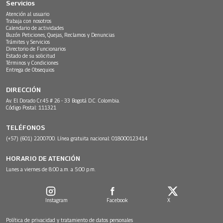
Servicios
Atención al usuario
Trabaja con nosotros
Calendario de actividades
Buzón Peticiones, Quejas, Reclamos y Denuncias
Trámites y Servicios
Directorio de Funcionarios
Estado de su solicitud
Términos y Condiciones
Entrega de Obsequios
DIRECCIÓN
Av. El Dorado Cr.45 # 26 - 33 Bogotá D.C. Colombia.
Código Postal: 111321
TELÉFONOS
(+57) (601) 2200700. Línea gratuita nacional: 018000123414
HORARIO DE ATENCIÓN
Lunes a viernes de 8:00 a.m. a 5:00 p.m.
Instagram
Facebook
X
Política de privacidad y tratamiento de datos personales