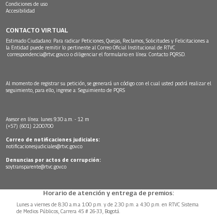
Condiciones de uso
Accesibilidad
CONTACTO VIRTUAL
Estimado Ciudadano: Para radicar Peticiones, Quejas, Reclamos, Solicitudes y Felicitaciones a
la Entidad puede remitir lo pertinente al Correo Oficial Institucional de RTVC
correspondencia@rtvc.gov.co
o diligenciar el formulario en línea:
Contacto PQRSD.
Al momento de registrar su petición, se generará un código con el cual usted podrá realizar el
seguimiento, para ello, ingrese a:
Seguimiento de PQRS
Asesor en línea: lunes 9:30 a.m. - 12 m
(+57) (601) 2200700
Correo de notificaciones judiciales:
notificacionesjudiciales@rtvc.gov.co
Denuncias por actos de corrupción:
soytransparente@rtvc.gov.co
Horario de atención y entrega de premios:
Lunes a viernes de 8:30 a.m.a 1:00 p.m. y de 2:30 p.m. a 4:30 p.m. en RTVC Sistema
de Medios Públicos, Carrera 45 # 26-33, Bogotá.