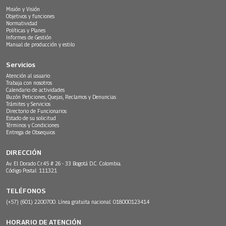
Misión y Visión
Objetivos y funciones
Normatividad
Políticas y Planes
Informes de Gestión
Manual de producción y estilo
Servicios
Atención al usuario
Trabaja con nosotros
Calendario de actividades
Buzón Peticiones, Quejas, Reclamos y Denuncias
Trámites y Servicios
Directorio de Funcionarios
Estado de su solicitud
Términos y Condiciones
Entrega de Obsequios
DIRECCIÓN
Av. El Dorado Cr.45 # 26 - 33 Bogotá D.C. Colombia.
Código Postal: 111321
TELÉFONOS
(+57) (601) 2200700. Línea gratuita nacional: 018000123414
HORARIO DE ATENCIÓN