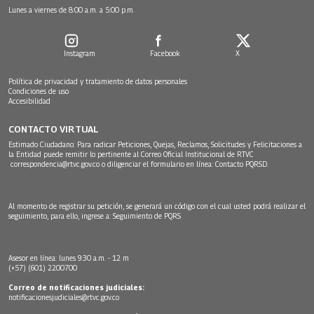
Lunes a viernes de 8:00 a.m. a 5:00 p.m.
Instagram
Facebook
X
Política de privacidad y tratamiento de datos personales
Condiciones de uso
Accesibilidad
CONTACTO VIRTUAL
Estimado Ciudadano: Para radicar Peticiones, Quejas, Reclamos, Solicitudes y Felicitaciones a
la Entidad puede remitir lo pertinente al Correo Oficial Institucional de RTVC
correspondencia@rtvc.gov.co
o diligenciar el formulario en línea:
Contacto PQRSD.
Al momento de registrar su petición, se generará un código con el cual usted podrá realizar el
seguimiento, para ello, ingrese a:
Seguimiento de PQRS
Asesor en línea: lunes 9:30 a.m. - 12 m
(+57) (601) 2200700
Correo de notificaciones judiciales:
notificacionesjudiciales@rtvc.gov.co