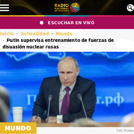
Pasar al contenido principal
ESCUCHAR EN VIVO
Inicio
Actualidad
Mundo
Putin supervisa entrenamiento de fuerzas de
disuasión nuclear rusas
MUNDO
Foto: Pixabay