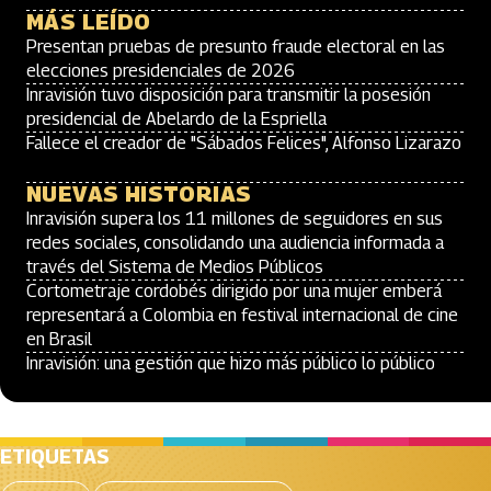
MÁS LEÍDO
Presentan pruebas de presunto fraude electoral en las
elecciones presidenciales de 2026
Inravisión tuvo disposición para transmitir la posesión
presidencial de Abelardo de la Espriella
Fallece el creador de "Sábados Felices", Alfonso Lizarazo
NUEVAS HISTORIAS
Inravisión supera los 11 millones de seguidores en sus
redes sociales, consolidando una audiencia informada a
través del Sistema de Medios Públicos
Cortometraje cordobés dirigido por una mujer emberá
representará a Colombia en festival internacional de cine
en Brasil
Inravisión: una gestión que hizo más público lo público
ETIQUETAS