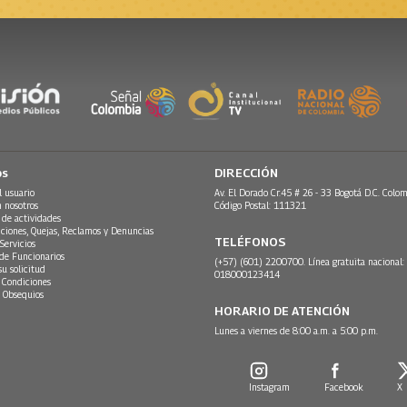
os
DIRECCIÓN
l usuario
Av. El Dorado Cr.45 # 26 - 33 Bogotá D.C. Colom
n nosotros
Código Postal: 111321
 de actividades
ciones, Quejas, Reclamos y Denuncias
TELÉFONOS
Servicios
 de Funcionarios
(+57) (601) 2200700. Línea gratuita nacional:
su solicitud
018000123414
 Condiciones
 Obsequios
HORARIO DE ATENCIÓN
Lunes a viernes de 8:00 a.m. a 5:00 p.m.
Instagram
Facebook
X