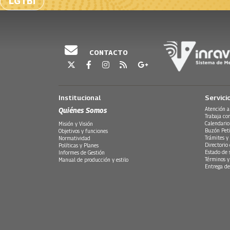
LGTBI
CONTACTO
Institucional
Servici
Quiénes Somos
Atención a
Trabaja co
Calendario
Misión y Visión
Buzón Peti
Objetivos y funciones
Trámites y 
Normatividad
Directorio
Políticas y Planes
Estado de 
Informes de Gestión
Términos y
Manual de producción y estilo
Entrega de