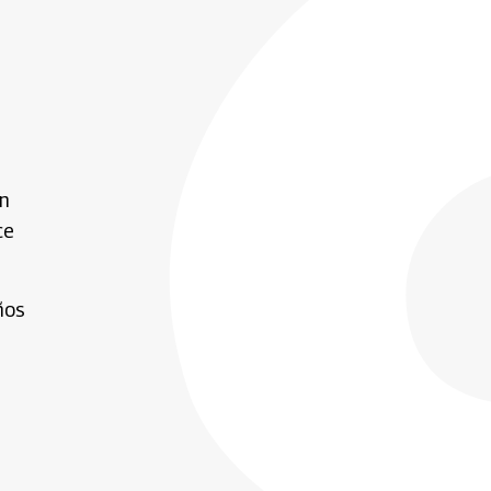
en
ce
ños