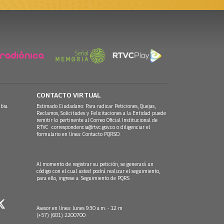
CONTACTO VIRTUAL
bia.
Estimado Ciudadano: Para radicar Peticiones, Quejas,
Reclamos, Solicitudes y Felicitaciones a la Entidad puede
remitir lo pertinente al Correo Oficial Institucional de
RTVC
correspondencia@rtvc.gov.co
o diligenciar el
formulario en línea:
Contacto PQRSD.
Al momento de registrar su petición, se generará un
código con el cual usted podrá realizar el seguimiento,
para ello, ingrese a:
Seguimiento de PQRS
Asesor en línea: lunes 9:30 a.m. - 12 m
(+57) (601) 2200700