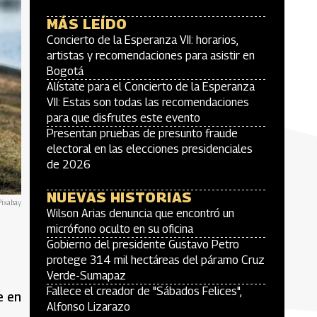
MÁS LEÍDO
Concierto de la Esperanza VII: horarios,
artistas y recomendaciones para asistir en
Bogotá
Alístate para el Concierto de la Esperanza
VII: Estas son todas las recomendaciones
para que disfrutes este evento
Presentan pruebas de presunto fraude
electoral en las elecciones presidenciales
de 2026
NUEVAS HISTORIAS
Pixabay
Wilson Arias denuncia que encontró un
micrófono oculto en su oficina
Gobierno del presidente Gustavo Petro
protege 314 mil hectáreas del páramo Cruz
Verde-Sumapaz
Fallece el creador de "Sábados Felices",
e en
Alfonso Lizarazo