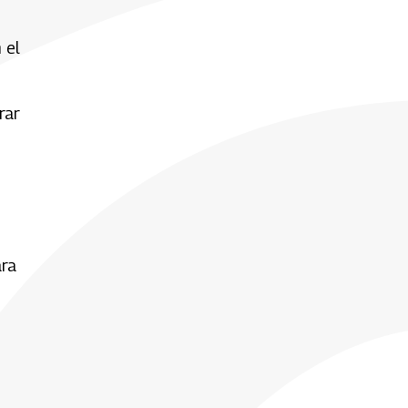
 el
rar
ara