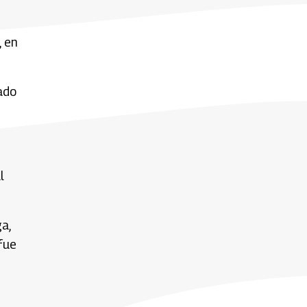
, en
ado
l
a,
 fue