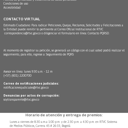
Condiciones de uso
Accesibilidad
CONTACTO VIRTUAL
Estimado Ciudadano: Para radicar Peticiones, Quejas, Reclamos, Solicitudes y Felicitaciones a
la Entidad puede remitir lo pertinente al Correo Oficial Institucional de RTVC
correspondencia@rtvc.gov.co
o diligenciar el formulario en línea:
Contacto PQRSD.
Al momento de registrar su petición, se generará un código con el cual usted podrá realizar el
seguimiento, para ello, ingrese a:
Seguimiento de PQRS
Asesor en línea: lunes 9:30 a.m. - 12 m
(+57) (601) 2200700
Correo de notificaciones judiciales:
notificacionesjudiciales@rtvc.gov.co
Denuncias por actos de corrupción:
soytransparente@rtvc.gov.co
Horario de atención y entrega de premios:
Lunes a viernes de 8:30 a.m.a 1:00 p.m. y de 2:30 p.m. a 4:30 p.m. en RTVC Sistema
de Medios Públicos, Carrera 45 # 26-33, Bogotá.