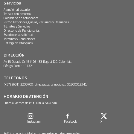
Servicios
Atención al usuario
Trabaja con nosotros
Calendario de actividades
Buzón Peticiones, Quejas, Reclamos y Denuncias
Trámites y Servicios
Directorio de Funcionarios
Estado de su solicitud
Términos y Condiciones
Entrega de Obsequios
DIRECCIÓN
Av. El Dorado Cr.45 # 26 - 33 Bogotá D.C. Colombia.
Código Postal: 111321
TELÉFONOS
(+57) (601) 2200700. Línea gratuita nacional: 018000123414
HORARIO DE ATENCIÓN
Lunes a viernes de 8:00 a.m. a 5:00 p.m.
Instagram
Facebook
X
Política de privacidad y tratamiento de datos personales