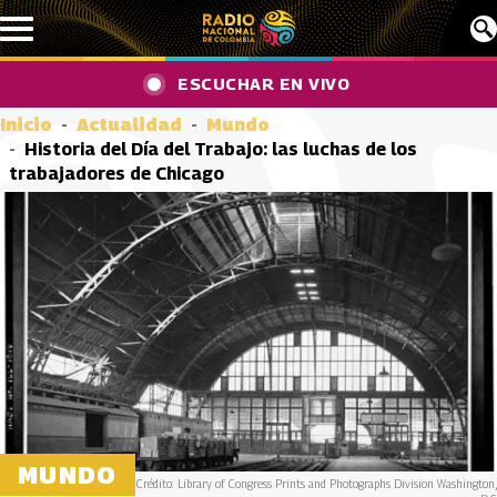
Pasar al contenido principal
ESCUCHAR EN VIVO
Inicio
Actualidad
Mundo
Historia del Día del Trabajo: las luchas de los
trabajadores de Chicago
MUNDO
Crédito: Library of Congress Prints and Photographs Division Washington,