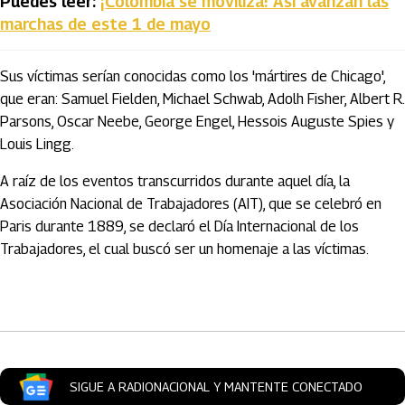
Puedes leer:
¡Colombia se moviliza! Así avanzan las
marchas de este 1 de mayo
Sus víctimas serían conocidas como los 'mártires de Chicago',
que eran: Samuel Fielden, Michael Schwab, Adolh Fisher, Albert R.
Parsons, Oscar Neebe, George Engel, Hessois Auguste Spies y
Louis Lingg.
A raíz de los eventos transcurridos durante aquel día, la
Asociación Nacional de Trabajadores (AIT), que se celebró en
Paris durante 1889, se declaró el Día Internacional de los
Trabajadores, el cual buscó ser un homenaje a las víctimas.
Artículos Player
SIGUE A RADIONACIONAL Y MANTENTE CONECTADO