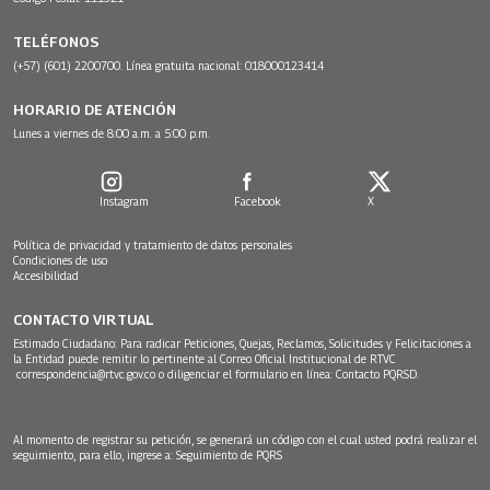
TELÉFONOS
(+57) (601) 2200700. Línea gratuita nacional: 018000123414
HORARIO DE ATENCIÓN
Lunes a viernes de 8:00 a.m. a 5:00 p.m.
Instagram
Facebook
X
Política de privacidad y tratamiento de datos personales
Condiciones de uso
Accesibilidad
CONTACTO VIRTUAL
Estimado Ciudadano: Para radicar Peticiones, Quejas, Reclamos, Solicitudes y Felicitaciones a
la Entidad puede remitir lo pertinente al Correo Oficial Institucional de RTVC
correspondencia@rtvc.gov.co
o diligenciar el formulario en línea:
Contacto PQRSD.
Al momento de registrar su petición, se generará un código con el cual usted podrá realizar el
seguimiento, para ello, ingrese a:
Seguimiento de PQRS