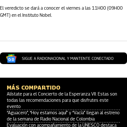
El veredicto se dará a conocer el viernes a las 11H00 (09H00
GMT) en el Instituto Nobel.
Artículos Player
SIGUE A RADIONACIONAL Y MANTENTE CONECTADO
MÁS COMPARTIDO
Alístate para el Concierto de la Esperanza VII: Estas son
todas las recomendaciones para que disfrutes este
evento
“Aguacero”, “Hoy estamos aquí” y “Vacía” llegan al estreno
de la semana de Radio Nacional de Colombia
Evaluación con acompañamiento de la UNESCO destaca