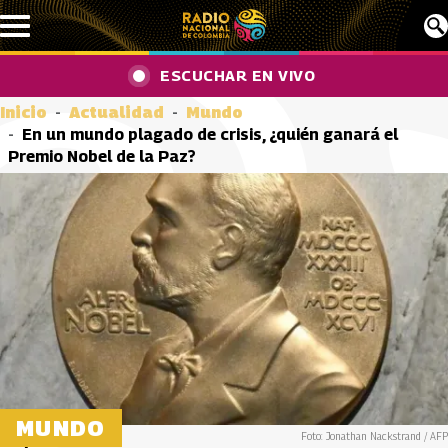
Pasar al contenido principal
ESCUCHAR EN VIVO
Inicio
Actualidad
Mundo
En un mundo plagado de crisis, ¿quién ganará el
Premio Nobel de la Paz?
MUNDO
Foto: Jonathan Nackstrand / AFP