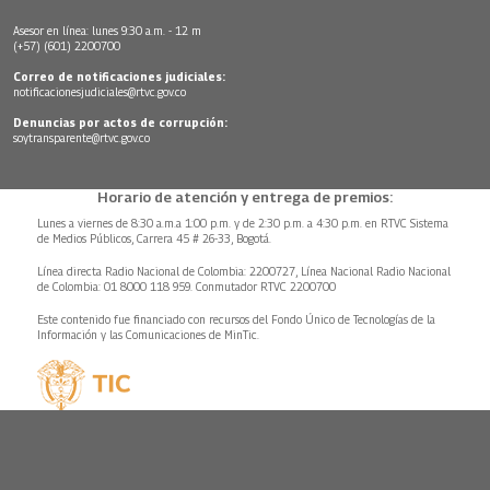
Asesor en línea: lunes 9:30 a.m. - 12 m
(+57) (601) 2200700
Correo de notificaciones judiciales:
notificacionesjudiciales@rtvc.gov.co
Denuncias por actos de corrupción:
soytransparente@rtvc.gov.co
Horario de atención y entrega de premios:
Lunes a viernes de 8:30 a.m.a 1:00 p.m. y de 2:30 p.m. a 4:30 p.m. en RTVC Sistema
de Medios Públicos, Carrera 45 # 26-33, Bogotá.
Línea directa Radio Nacional de Colombia: 2200727, Línea Nacional Radio Nacional
de Colombia: 01 8000 118 959. Conmutador RTVC 2200700
Este contenido fue financiado con recursos del Fondo Único de Tecnologías de la
Información y las Comunicaciones de MinTic.