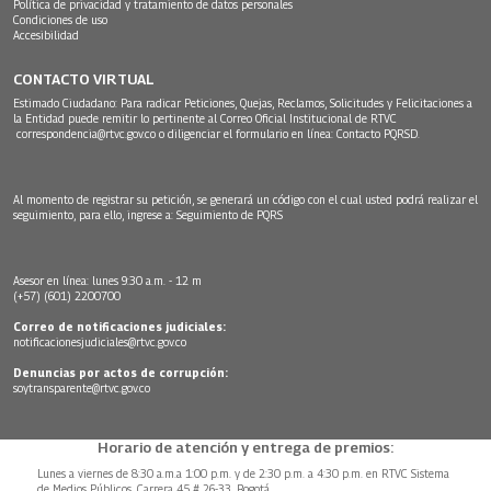
Política de privacidad y tratamiento de datos personales
Condiciones de uso
Accesibilidad
CONTACTO VIRTUAL
Estimado Ciudadano: Para radicar Peticiones, Quejas, Reclamos, Solicitudes y Felicitaciones a
la Entidad puede remitir lo pertinente al Correo Oficial Institucional de RTVC
correspondencia@rtvc.gov.co
o diligenciar el formulario en línea:
Contacto PQRSD.
Al momento de registrar su petición, se generará un código con el cual usted podrá realizar el
seguimiento, para ello, ingrese a:
Seguimiento de PQRS
Asesor en línea: lunes 9:30 a.m. - 12 m
(+57) (601) 2200700
Correo de notificaciones judiciales:
notificacionesjudiciales@rtvc.gov.co
Denuncias por actos de corrupción:
soytransparente@rtvc.gov.co
Horario de atención y entrega de premios:
Lunes a viernes de 8:30 a.m.a 1:00 p.m. y de 2:30 p.m. a 4:30 p.m. en RTVC Sistema
de Medios Públicos, Carrera 45 # 26-33, Bogotá.