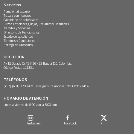
Servicios
Atención al usuario
Trabaja con nosotros
Calendario de actividades
Buzón Peticiones, Quejas, Reclamos y Denuncias
Trámites y Servicios
Directorio de Funcionarios
Estado de su solicitud
Términos y Condiciones
Entrega de Obsequios
DIRECCIÓN
Av. El Dorado Cr.45 # 26 - 33 Bogotá D.C. Colombia.
Código Postal: 111321
TELÉFONOS
(+57) (601) 2200700. Línea gratuita nacional: 018000123414
HORARIO DE ATENCIÓN
Lunes a viernes de 8:00 a.m. a 5:00 p.m.
Instagram
Facebook
X