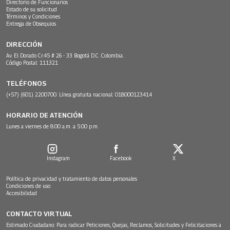
Directorio de Funcionarios
Estado de su solicitud
Términos y Condiciones
Entrega de Obsequios
DIRECCIÓN
Av. El Dorado Cr.45 # 26 - 33 Bogotá D.C. Colombia.
Código Postal: 111321
TELÉFONOS
(+57) (601) 2200700. Línea gratuita nacional: 018000123414
HORARIO DE ATENCIÓN
Lunes a viernes de 8:00 a.m. a 5:00 p.m.
Instagram
Facebook
X
Política de privacidad y tratamiento de datos personales
Condiciones de uso
Accesibilidad
CONTACTO VIRTUAL
Estimado Ciudadano: Para radicar Peticiones, Quejas, Reclamos, Solicitudes y Felicitaciones a