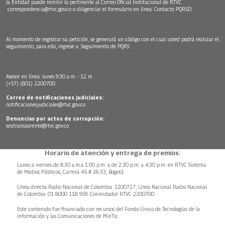
la Entidad puede remitir lo pertinente al Correo Oficial Institucional de RTVC
correspondencia@rtvc.gov.co
o diligenciar el formulario en línea:
Contacto PQRSD.
Al momento de registrar su petición, se generará un código con el cual usted podrá realizar el
seguimiento, para ello, ingrese a:
Seguimiento de PQRS
Asesor en línea: lunes 9:30 a.m. - 12 m
(+57) (601) 2200700
Correo de notificaciones judiciales:
notificacionesjudiciales@rtvc.gov.co
Denuncias por actos de corrupción:
soytransparente@rtvc.gov.co
Horario de atención y entrega de premios:
Lunes a viernes de 8:30 a.m.a 1:00 p.m. y de 2:30 p.m. a 4:30 p.m. en RTVC Sistema
de Medios Públicos, Carrera 45 # 26-33, Bogotá.
Línea directa Radio Nacional de Colombia: 2200727, Línea Nacional Radio Nacional
de Colombia: 01 8000 118 959. Conmutador RTVC 2200700
Este contenido fue financiado con recursos del Fondo Único de Tecnologías de la
Información y las Comunicaciones de MinTic.