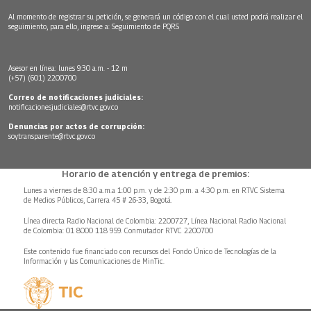
Al momento de registrar su petición, se generará un código con el cual usted podrá realizar el
seguimiento, para ello, ingrese a:
Seguimiento de PQRS
Asesor en línea: lunes 9:30 a.m. - 12 m
(+57) (601) 2200700
Correo de notificaciones judiciales:
notificacionesjudiciales@rtvc.gov.co
Denuncias por actos de corrupción:
soytransparente@rtvc.gov.co
Horario de atención y entrega de premios:
Lunes a viernes de 8:30 a.m.a 1:00 p.m. y de 2:30 p.m. a 4:30 p.m. en RTVC Sistema
de Medios Públicos, Carrera 45 # 26-33, Bogotá.
Línea directa Radio Nacional de Colombia: 2200727, Línea Nacional Radio Nacional
de Colombia: 01 8000 118 959. Conmutador RTVC 2200700
Este contenido fue financiado con recursos del Fondo Único de Tecnologías de la
Información y las Comunicaciones de MinTic.