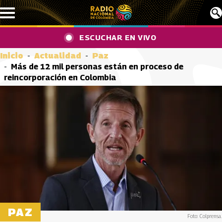
Pasar al contenido principal
ESCUCHAR EN VIVO
Inicio
Actualidad
Paz
Más de 12 mil personas están en proceso de
reincorporación en Colombia
PAZ
Foto: Colprensa.