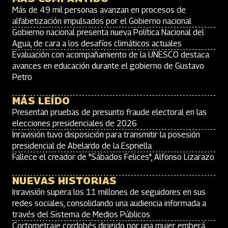
Más de 49 mil personas avanzan en procesos de
alfabetización impulsados por el Gobierno nacional
Gobierno nacional presenta nueva Política Nacional del
Agua, de cara a los desafíos climáticos actuales
Evaluación con acompañamiento de la UNESCO destaca
avances en educación durante el gobierno de Gustavo
Petro
MÁS LEÍDO
Presentan pruebas de presunto fraude electoral en las
elecciones presidenciales de 2026
Inravisión tuvo disposición para transmitir la posesión
presidencial de Abelardo de la Espriella
Fallece el creador de "Sábados Felices", Alfonso Lizarazo
NUEVAS HISTORIAS
Inravisión supera los 11 millones de seguidores en sus
redes sociales, consolidando una audiencia informada a
través del Sistema de Medios Públicos
Cortometraje cordobés dirigido por una mujer emberá