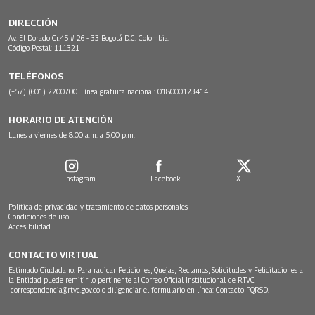
DIRECCIÓN
Av. El Dorado Cr.45 # 26 - 33 Bogotá D.C. Colombia.
Código Postal: 111321
TELÉFONOS
(+57) (601) 2200700. Línea gratuita nacional: 018000123414
HORARIO DE ATENCIÓN
Lunes a viernes de 8:00 a.m. a 5:00 p.m.
Instagram
Facebook
X
Política de privacidad y tratamiento de datos personales
Condiciones de uso
Accesibilidad
CONTACTO VIRTUAL
Estimado Ciudadano: Para radicar Peticiones, Quejas, Reclamos, Solicitudes y Felicitaciones a
la Entidad puede remitir lo pertinente al Correo Oficial Institucional de RTVC
correspondencia@rtvc.gov.co
o diligenciar el formulario en línea:
Contacto PQRSD.