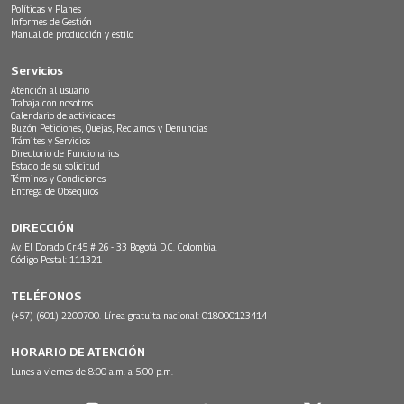
Políticas y Planes
Informes de Gestión
Manual de producción y estilo
Servicios
Atención al usuario
Trabaja con nosotros
Calendario de actividades
Buzón Peticiones, Quejas, Reclamos y Denuncias
Trámites y Servicios
Directorio de Funcionarios
Estado de su solicitud
Términos y Condiciones
Entrega de Obsequios
DIRECCIÓN
Av. El Dorado Cr.45 # 26 - 33 Bogotá D.C. Colombia.
Código Postal: 111321
TELÉFONOS
(+57) (601) 2200700. Línea gratuita nacional: 018000123414
HORARIO DE ATENCIÓN
Lunes a viernes de 8:00 a.m. a 5:00 p.m.