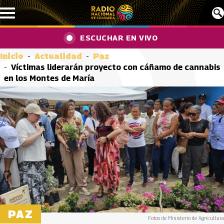
Pasar al contenido principal
ESCUCHAR EN VIVO
Inicio
Actualidad
Paz
Víctimas liderarán proyecto con cáñamo de cannabis
en los Montes de María
PAZ
Fotos de Ministerio de Agricultura