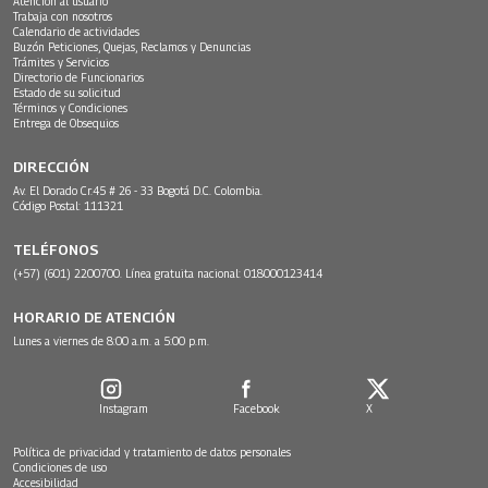
Atención al usuario
Trabaja con nosotros
Calendario de actividades
Buzón Peticiones, Quejas, Reclamos y Denuncias
Trámites y Servicios
Directorio de Funcionarios
Estado de su solicitud
Términos y Condiciones
Entrega de Obsequios
DIRECCIÓN
Av. El Dorado Cr.45 # 26 - 33 Bogotá D.C. Colombia.
Código Postal: 111321
TELÉFONOS
(+57) (601) 2200700. Línea gratuita nacional: 018000123414
HORARIO DE ATENCIÓN
Lunes a viernes de 8:00 a.m. a 5:00 p.m.
Instagram
Facebook
X
Política de privacidad y tratamiento de datos personales
Condiciones de uso
Accesibilidad