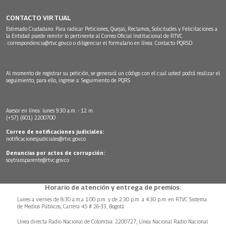
CONTACTO VIRTUAL
Estimado Ciudadano: Para radicar Peticiones, Quejas, Reclamos, Solicitudes y Felicitaciones a
la Entidad puede remitir lo pertinente al Correo Oficial Institucional de RTVC
correspondencia@rtvc.gov.co
o diligenciar el formulario en línea:
Contacto PQRSD.
Al momento de registrar su petición, se generará un código con el cual usted podrá realizar el
seguimiento, para ello, ingrese a:
Seguimiento de PQRS
Asesor en línea: lunes 9:30 a.m. - 12 m
(+57) (601) 2200700
Correo de notificaciones judiciales:
notificacionesjudiciales@rtvc.gov.co
Denuncias por actos de corrupción:
soytransparente@rtvc.gov.co
Horario de atención y entrega de premios:
Lunes a viernes de 8:30 a.m.a 1:00 p.m. y de 2:30 p.m. a 4:30 p.m. en RTVC Sistema
de Medios Públicos, Carrera 45 # 26-33, Bogotá.
Línea directa Radio Nacional de Colombia: 2200727, Línea Nacional Radio Nacional