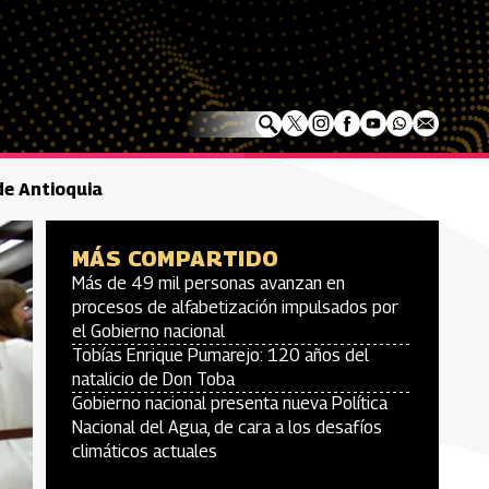
 de Antioquia
MÁS COMPARTIDO
Más de 49 mil personas avanzan en
procesos de alfabetización impulsados por
el Gobierno nacional
Tobías Enrique Pumarejo: 120 años del
natalicio de Don Toba
Gobierno nacional presenta nueva Política
Nacional del Agua, de cara a los desafíos
climáticos actuales