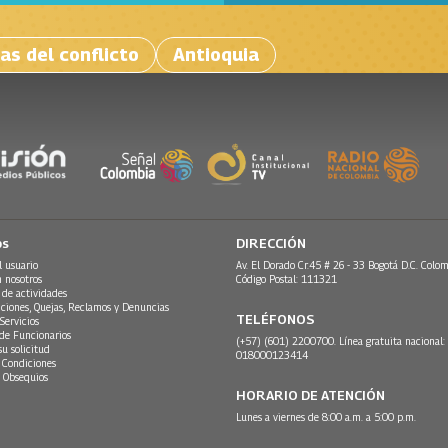
as del conflicto
Antioquia
os
DIRECCIÓN
l usuario
Av. El Dorado Cr.45 # 26 - 33 Bogotá D.C. Colom
n nosotros
Código Postal: 111321
 de actividades
ciones, Quejas, Reclamos y Denuncias
TELÉFONOS
Servicios
 de Funcionarios
(+57) (601) 2200700. Línea gratuita nacional:
su solicitud
018000123414
 Condiciones
 Obsequios
HORARIO DE ATENCIÓN
Lunes a viernes de 8:00 a.m. a 5:00 p.m.