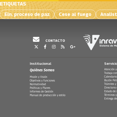
ETIQUETAS
Eln. proceso de paz
Cese al fuego
Analist
CONTACTO
Institucional
Servici
Quiénes Somos
Atención a
Trabaja co
Calendario
Misión y Visión
Buzón Peti
Objetivos y funciones
Trámites y 
Normatividad
Directorio
Políticas y Planes
Estado de 
Informes de Gestión
Términos y
Manual de producción y estilo
Entrega de