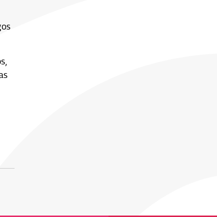
s
gos
s,
as