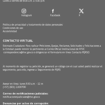
Lunes a viernes de 8:00 a.m. a 5:00 p.m.
Instagram
Facebook
X
Política de privacidad y tratamiento de datos personales
Condiciones de uso
Accesibilidad
CONTACTO VIRTUAL
Estimado Ciudadano: Para radicar Peticiones, Quejas, Reclamos, Solicitudes y Felicitaciones a
la Entidad puede remitir lo pertinente al Correo Oficial Institucional de RTVC
correspondencia@rtvc.gov.co
o diligenciar el formulario en línea:
Contacto PQRSD.
Al momento de registrar su petición, se generará un código con el cual usted podrá realizar el
seguimiento, para ello, ingrese a:
Seguimiento de PQRS
Asesor en línea: lunes 9:30 a.m. - 12 m
(+57) (601) 2200700
Correo de notificaciones judiciales:
notificacionesjudiciales@rtvc.gov.co
Denuncias por actos de corrupción: