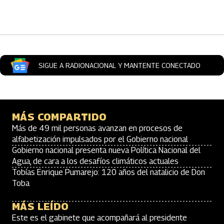
Artículos Player
SIGUE A RADIONACIONAL Y MANTENTE CONECTADO
MÁS COMPARTIDO
Más de 49 mil personas avanzan en procesos de
alfabetización impulsados por el Gobierno nacional
Gobierno nacional presenta nueva Política Nacional del
Agua, de cara a los desafíos climáticos actuales
Tobías Enrique Pumarejo: 120 años del natalicio de Don
Toba
MÁS LEÍDO
Este es el gabinete que acompañará al presidente