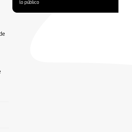
lo público
 de
e