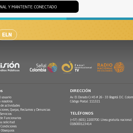
ONAL Y MANTENTE CONECTADO
ELN
os
DIRECCIÓN
l usuario
Av. El Dorado Cr.45 # 26 - 33 Bogotá D.C. Colom
n nosotros
Código Postal: 111321
 de actividades
ciones, Quejas, Reclamos y Denuncias
TELÉFONOS
Servicios
 de Funcionarios
(+57) (601) 2200700. Línea gratuita nacional:
su solicitud
018000123414
 Condiciones
 Obsequios