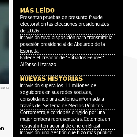
MÁS LEÍDO
Presentan pruebas de presunto fraude
electoral en las elecciones presidenciales
de 2026
Inravisión tuvo disposición para transmitir la
posesión presidencial de Abelardo de la
Espriella
Fallece el creador de "Sábados Felices",
Alfonso Lizarazo
NUEVAS HISTORIAS
Inravisión supera los 11 millones de
lprensa
seguidores en sus redes sociales,
consolidando una audiencia informada a
través del Sistema de Medios Públicos
Cortometraje cordobés dirigido por una
mujer emberá representará a Colombia en
festival internacional de cine en Brasil
ón
Inravisión: una gestión que hizo más público