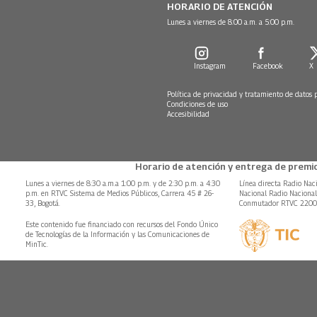
HORARIO DE ATENCIÓN
Lunes a viernes de 8:00 a.m. a 5:00 p.m.
Instagram
Facebook
X
Política de privacidad y tratamiento de datos 
Condiciones de uso
Accesibilidad
Horario de atención y entrega de premio
Lunes a viernes de 8:30 a.m.a 1:00 p.m. y de 2:30 p.m. a 4:30
Línea directa Radio Nac
p.m. en RTVC Sistema de Medios Públicos, Carrera 45 # 26-
Nacional Radio Naciona
33, Bogotá.
Conmutador RTVC 220
Este contenido fue financiado con recursos del Fondo Único
de Tecnologías de la Información y las Comunicaciones de
MinTic.