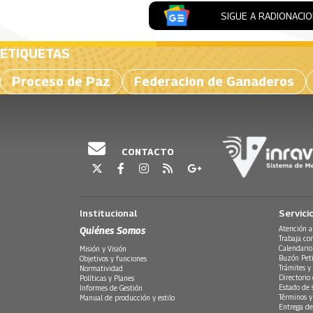
SIGUE A RADIONACI
ETIQUETAS
Proceso de Paz
Federacion de Ganaderos
CONTACTO
Institucional
Servici
Quiénes Somos
Atención a
Trabaja co
Calendario
Misión y Visión
Buzón Peti
Objetivos y funciones
Trámites y 
Normatividad
Directorio
Políticas y Planes
Estado de 
Informes de Gestión
Términos y
Manual de producción y estilo
Entrega de