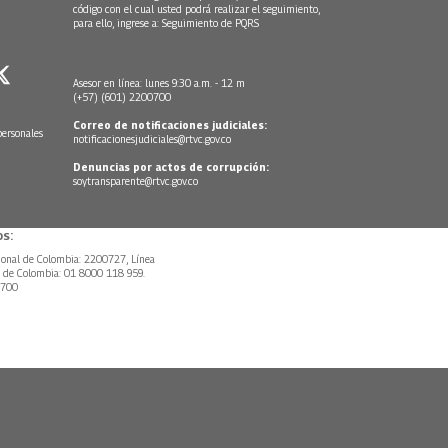
código con el cual usted podrá realizar el seguimiento,
para ello, ingrese a:
Seguimiento de PQRS
Asesor en línea: lunes 9:30 a.m. - 12 m
(+57) (601) 2200700
Correo de notificaciones judiciales:
personales
notificacionesjudiciales@rtvc.gov.co
Denuncias por actos de corrupción:
soytransparente@rtvc.gov.co
s:
ional de Colombia: 2200727, Línea
l de Colombia: 01 8000 118 959.
0700