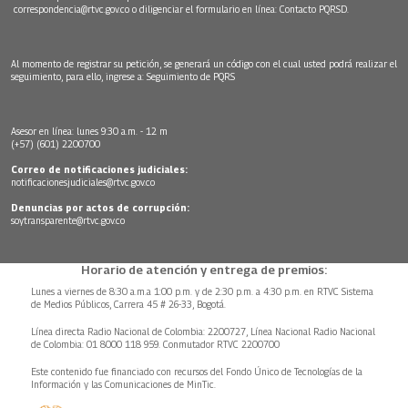
correspondencia@rtvc.gov.co
o diligenciar el formulario en línea:
Contacto PQRSD.
Al momento de registrar su petición, se generará un código con el cual usted podrá realizar el
seguimiento, para ello, ingrese a:
Seguimiento de PQRS
Asesor en línea: lunes 9:30 a.m. - 12 m
(+57) (601) 2200700
Correo de notificaciones judiciales:
notificacionesjudiciales@rtvc.gov.co
Denuncias por actos de corrupción:
soytransparente@rtvc.gov.co
Horario de atención y entrega de premios:
Lunes a viernes de 8:30 a.m.a 1:00 p.m. y de 2:30 p.m. a 4:30 p.m. en RTVC Sistema
de Medios Públicos, Carrera 45 # 26-33, Bogotá.
Línea directa Radio Nacional de Colombia: 2200727, Línea Nacional Radio Nacional
de Colombia: 01 8000 118 959. Conmutador RTVC 2200700
Este contenido fue financiado con recursos del Fondo Único de Tecnologías de la
Información y las Comunicaciones de MinTic.