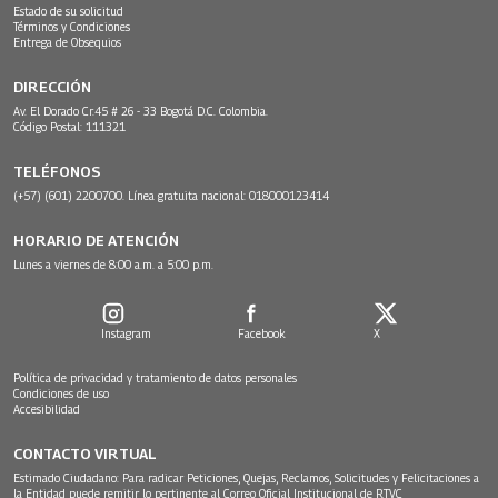
Estado de su solicitud
Términos y Condiciones
Entrega de Obsequios
DIRECCIÓN
Av. El Dorado Cr.45 # 26 - 33 Bogotá D.C. Colombia.
Código Postal: 111321
TELÉFONOS
(+57) (601) 2200700. Línea gratuita nacional: 018000123414
HORARIO DE ATENCIÓN
Lunes a viernes de 8:00 a.m. a 5:00 p.m.
Instagram
Facebook
X
Política de privacidad y tratamiento de datos personales
Condiciones de uso
Accesibilidad
CONTACTO VIRTUAL
Estimado Ciudadano: Para radicar Peticiones, Quejas, Reclamos, Solicitudes y Felicitaciones a
la Entidad puede remitir lo pertinente al Correo Oficial Institucional de RTVC