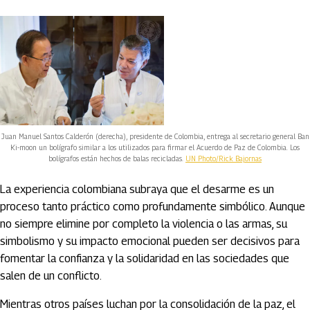
Juan Manuel Santos Calderón (derecha), presidente de Colombia, entrega al secretario general Ban
Ki-moon un bolígrafo similar a los utilizados para firmar el Acuerdo de Paz de Colombia. Los
bolígrafos están hechos de balas recicladas.
UN Photo/Rick Bajornas
La experiencia colombiana subraya que el desarme es un
proceso tanto práctico como profundamente simbólico. Aunque
no siempre elimine por completo la violencia o las armas, su
simbolismo y su impacto emocional pueden ser decisivos para
fomentar la confianza y la solidaridad en las sociedades que
salen de un conflicto.
Mientras otros países luchan por la consolidación de la paz, el