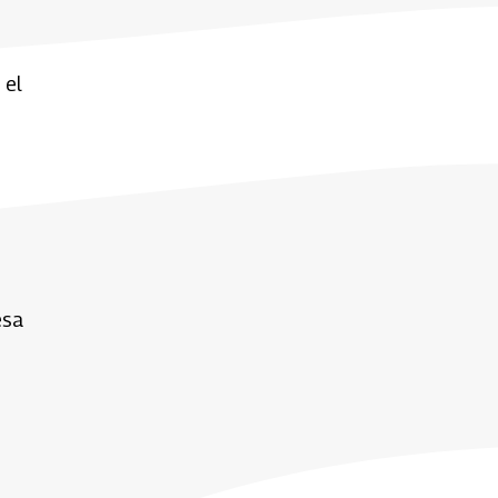
 el
esa