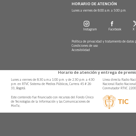
HORARIO DE ATENCIÓN
Lunes a viernes de 8:00 a.m. a 5:00 p.m.
Instagram
Facebook
X
Política de privacidad y tratamiento de datos 
Condiciones de uso
Accesibilidad
Horario de atención y entrega de premio
Lunes a viernes de 8:30 a.m.a 1:00 p.m. y de 2:30 p.m. a 4:30
Línea directa Radio Nac
p.m. en RTVC Sistema de Medios Públicos, Carrera 45 # 26-
Nacional Radio Naciona
33, Bogotá.
Conmutador RTVC 220
Este contenido fue financiado con recursos del Fondo Único
de Tecnologías de la Información y las Comunicaciones de
MinTic.