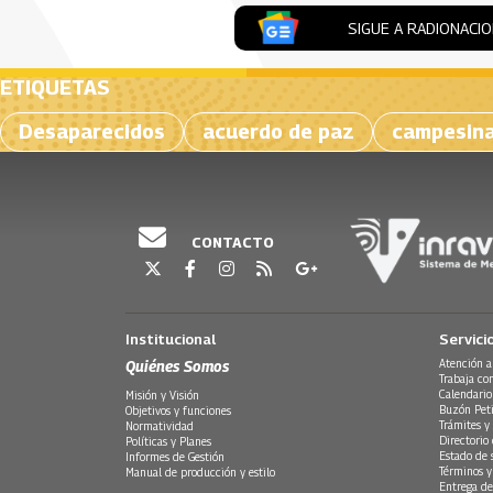
SIGUE A RADIONACI
ETIQUETAS
Desaparecidos
acuerdo de paz
campesin
CONTACTO
Institucional
Servici
Quiénes Somos
Atención a
Trabaja co
Calendario
Misión y Visión
Buzón Peti
Objetivos y funciones
Trámites y 
Normatividad
Directorio
Políticas y Planes
Estado de 
Informes de Gestión
Términos y
Manual de producción y estilo
Entrega de