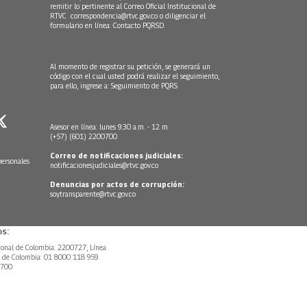
remitir lo pertinente al Correo Oficial Institucional de
RTVC
correspondencia@rtvc.gov.co
o diligenciar el
formulario en línea:
Contacto PQRSD.
Al momento de registrar su petición, se generará un
código con el cual usted podrá realizar el seguimiento,
para ello, ingrese a:
Seguimiento de PQRS
Asesor en línea: lunes 9:30 a.m. - 12 m
(+57) (601) 2200700
Correo de notificaciones judiciales:
personales
notificacionesjudiciales@rtvc.gov.co
Denuncias por actos de corrupción:
soytransparente@rtvc.gov.co
s:
ional de Colombia: 2200727, Línea
l de Colombia: 01 8000 118 959.
0700