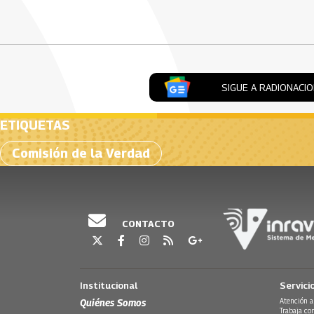
Artículos Player
SIGUE A RADIONACI
ETIQUETAS
Comisión de la Verdad
CONTACTO
Institucional
Servici
Quiénes Somos
Atención a
Trabaja co