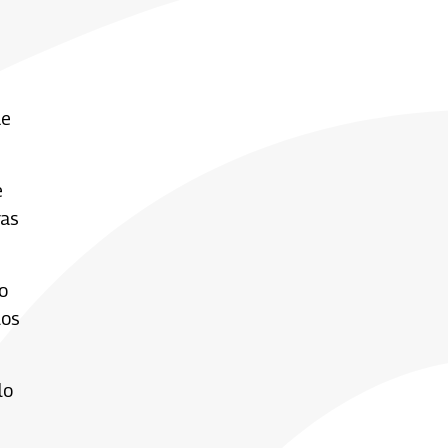
ue
e
ras
o
los
lo