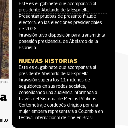
Este es el gabinete que acompañará al
presidente Abelardo de la Espriella
Presentan pruebas de presunto fraude
electoral en las elecciones presidenciales
de 2026
Inravisión tuvo disposición para transmitir la
posesión presidencial de Abelardo de la
Espriella
NUEVAS HISTORIAS
Este es el gabinete que acompañará al
presidente Abelardo de la Espriella
Inravisión supera los 11 millones de
lprensa
seguidores en sus redes sociales,
la
consolidando una audiencia informada a
través del Sistema de Medios Públicos
Cortometraje cordobés dirigido por una
mujer emberá representará a Colombia en
festival internacional de cine en Brasil
milo