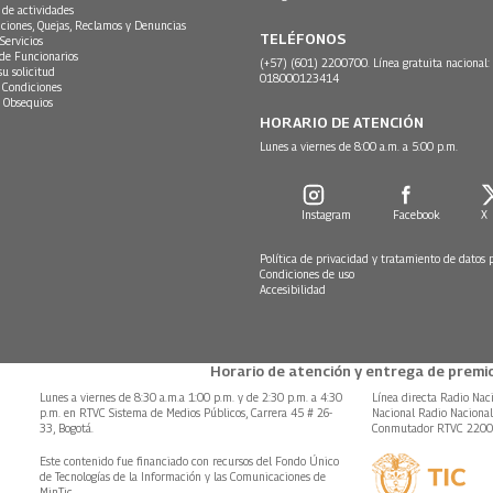
 de actividades
ciones, Quejas, Reclamos y Denuncias
TELÉFONOS
Servicios
 de Funcionarios
(+57) (601) 2200700. Línea gratuita nacional:
su solicitud
018000123414
 Condiciones
 Obsequios
HORARIO DE ATENCIÓN
Lunes a viernes de 8:00 a.m. a 5:00 p.m.
Instagram
Facebook
X
Política de privacidad y tratamiento de datos 
Condiciones de uso
Accesibilidad
Horario de atención y entrega de premio
Lunes a viernes de 8:30 a.m.a 1:00 p.m. y de 2:30 p.m. a 4:30
Línea directa Radio Nac
p.m. en RTVC Sistema de Medios Públicos, Carrera 45 # 26-
Nacional Radio Naciona
33, Bogotá.
Conmutador RTVC 220
Este contenido fue financiado con recursos del Fondo Único
de Tecnologías de la Información y las Comunicaciones de
MinTic.