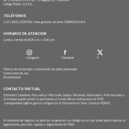
Código Postal: 111321
TELÉFONOS
(+57) (601) 2200700. Línea gratuita nacional: 018000123414
HORARIO DE ATENCIÓN
Lunes a viernes de 8:00 a.m. a 5:00 p.m.
Instagram
Facebook
X
Política de privacidad y tratamiento de datos personales
Condiciones de uso
Accesibilidad
CONTACTO VIRTUAL
Estimado Ciudadano: Para radicar Peticiones, Quejas, Reclamos, Solicitudes y Felicitaciones a
la Entidad puede remitir lo pertinente al Correo Oficial Institucional de RTVC
correspondencia@rtvc.gov.co
o diligenciar el formulario en línea:
Contacto PQRSD.
Al momento de registrar su petición, se generará un código con el cual usted podrá realizar el
seguimiento, para ello, ingrese a:
Seguimiento de PQRS