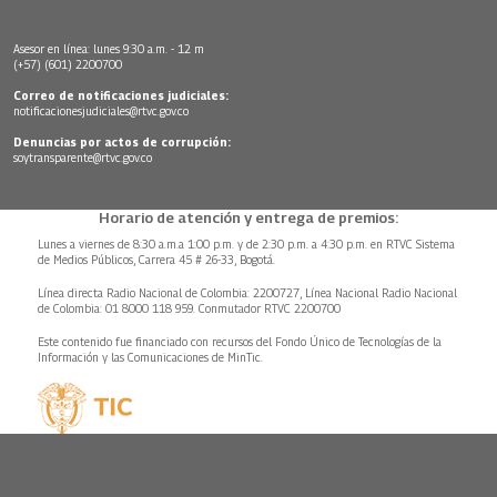
Asesor en línea: lunes 9:30 a.m. - 12 m
(+57) (601) 2200700
Correo de notificaciones judiciales:
notificacionesjudiciales@rtvc.gov.co
Denuncias por actos de corrupción:
soytransparente@rtvc.gov.co
Horario de atención y entrega de premios:
Lunes a viernes de 8:30 a.m.a 1:00 p.m. y de 2:30 p.m. a 4:30 p.m. en RTVC Sistema
de Medios Públicos, Carrera 45 # 26-33, Bogotá.
Línea directa Radio Nacional de Colombia: 2200727, Línea Nacional Radio Nacional
de Colombia: 01 8000 118 959. Conmutador RTVC 2200700
Este contenido fue financiado con recursos del Fondo Único de Tecnologías de la
Información y las Comunicaciones de MinTic.