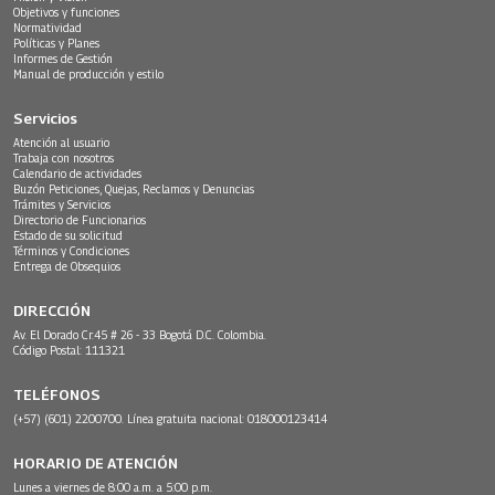
Objetivos y funciones
Normatividad
Políticas y Planes
Informes de Gestión
Manual de producción y estilo
Servicios
Atención al usuario
Trabaja con nosotros
Calendario de actividades
Buzón Peticiones, Quejas, Reclamos y Denuncias
Trámites y Servicios
Directorio de Funcionarios
Estado de su solicitud
Términos y Condiciones
Entrega de Obsequios
DIRECCIÓN
Av. El Dorado Cr.45 # 26 - 33 Bogotá D.C. Colombia.
Código Postal: 111321
TELÉFONOS
(+57) (601) 2200700. Línea gratuita nacional: 018000123414
HORARIO DE ATENCIÓN
Lunes a viernes de 8:00 a.m. a 5:00 p.m.