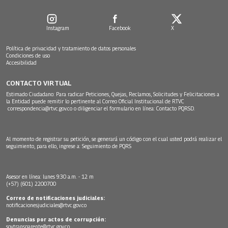
Instagram
Facebook
X
Política de privacidad y tratamiento de datos personales
Condiciones de uso
Accesibilidad
CONTACTO VIRTUAL
Estimado Ciudadano: Para radicar Peticiones, Quejas, Reclamos, Solicitudes y Felicitaciones a
la Entidad puede remitir lo pertinente al Correo Oficial Institucional de RTVC
correspondencia@rtvc.gov.co
o diligenciar el formulario en línea:
Contacto PQRSD.
Al momento de registrar su petición, se generará un código con el cual usted podrá realizar el
seguimiento, para ello, ingrese a:
Seguimiento de PQRS
Asesor en línea: lunes 9:30 a.m. - 12 m
(+57) (601) 2200700
Correo de notificaciones judiciales:
notificacionesjudiciales@rtvc.gov.co
Denuncias por actos de corrupción:
soytransparente@rtvc.gov.co