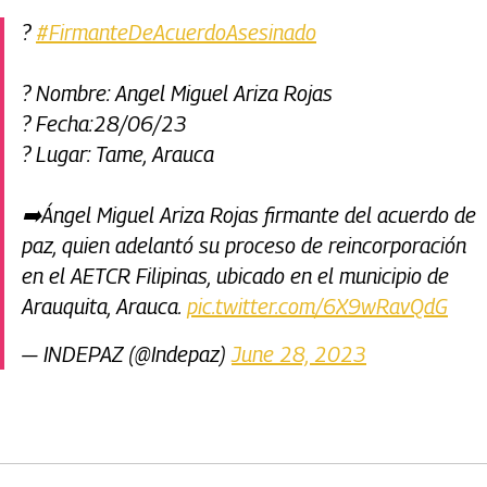
?
#FirmanteDeAcuerdoAsesinado
? Nombre: Angel Miguel Ariza Rojas
? Fecha:28/06/23
? Lugar: Tame, Arauca
➡️Ángel Miguel Ariza Rojas firmante del acuerdo de
paz, quien adelantó su proceso de reincorporación
en el AETCR Filipinas, ubicado en el municipio de
Arauquita, Arauca.
pic.twitter.com/6X9wRavQdG
— INDEPAZ (@Indepaz)
June 28, 2023
Artículos Player