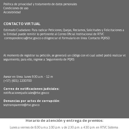
Política de privacidad y tratamiento de datos personales
Condiciones de uso
Accesibilidad
CONTACTO VIRTUAL
Estimado Ciudadano: Para radicar Peticiones, Quejas, Reclamos, Solicitudes y Felicitaciones a
la Entidad puede remitir lo pertinente al Correo Oficial Institucional de RTVC
correspondencia@rtvc.gov.co
o diligenciar el formulario en línea:
Contacto PQRSD.
Al momento de registrar su petición, se generará un código con el cual usted podrá realizar el
seguimiento, para ello, ingrese a:
Seguimiento de PQRS
Asesor en línea: lunes 9:30 a.m. - 12 m
(+57) (601) 2200700
Correo de notificaciones judiciales:
notificacionesjudiciales@rtvc.gov.co
Denuncias por actos de corrupción:
soytransparente@rtvc.gov.co
Horario de atención y entrega de premios:
Lunes a viernes de 8:30 a.m.a 1:00 p.m. y de 2:30 p.m. a 4:30 p.m. en RTVC Sistema