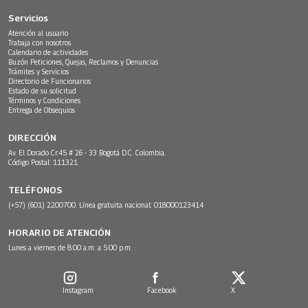
Servicios
Atención al usuario
Trabaja con nosotros
Calendario de actividades
Buzón Peticiones, Quejas, Reclamos y Denuncias
Trámites y Servicios
Directorio de Funcionarios
Estado de su solicitud
Términos y Condiciones
Entrega de Obsequios
DIRECCIÓN
Av. El Dorado Cr.45 # 26 - 33 Bogotá D.C. Colombia.
Código Postal: 111321
TELÉFONOS
(+57) (601) 2200700. Línea gratuita nacional: 018000123414
HORARIO DE ATENCIÓN
Lunes a viernes de 8:00 a.m. a 5:00 p.m.
Instagram
Facebook
X