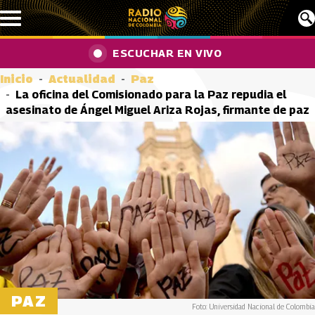
Pasar al contenido principal
ESCUCHAR EN VIVO
Inicio
Actualidad
Paz
La oficina del Comisionado para la Paz repudia el
asesinato de Ángel Miguel Ariza Rojas, firmante de paz
PAZ
Foto: Universidad Nacional de Colombia