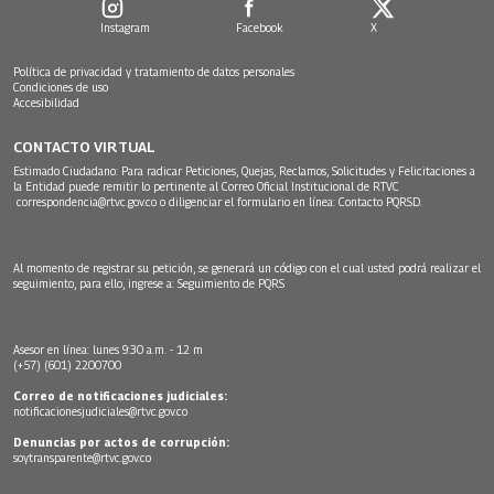
Instagram
Facebook
X
Política de privacidad y tratamiento de datos personales
Condiciones de uso
Accesibilidad
CONTACTO VIRTUAL
Estimado Ciudadano: Para radicar Peticiones, Quejas, Reclamos, Solicitudes y Felicitaciones a
la Entidad puede remitir lo pertinente al Correo Oficial Institucional de RTVC
correspondencia@rtvc.gov.co
o diligenciar el formulario en línea:
Contacto PQRSD.
Al momento de registrar su petición, se generará un código con el cual usted podrá realizar el
seguimiento, para ello, ingrese a:
Seguimiento de PQRS
Asesor en línea: lunes 9:30 a.m. - 12 m
(+57) (601) 2200700
Correo de notificaciones judiciales:
notificacionesjudiciales@rtvc.gov.co
Denuncias por actos de corrupción:
soytransparente@rtvc.gov.co