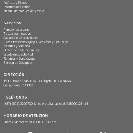
Políticas y Planes
Informes de Gestión
Manual de producción y estilo
Servicios
Atención al usuario
Trabaja con nosotros
Calendario de actividades
Buzón Peticiones, Quejas, Reclamos y Denuncias
Trámites y Servicios
Directorio de Funcionarios
Estado de su solicitud
Términos y Condiciones
Entrega de Obsequios
DIRECCIÓN
Av. El Dorado Cr.45 # 26 - 33 Bogotá D.C. Colombia.
Código Postal: 111321
TELÉFONOS
(+57) (601) 2200700. Línea gratuita nacional: 018000123414
HORARIO DE ATENCIÓN
Lunes a viernes de 8:00 a.m. a 5:00 p.m.