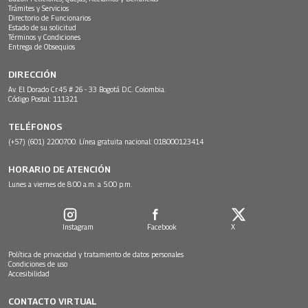
Trámites y Servicios
Directorio de Funcionarios
Estado de su solicitud
Términos y Condiciones
Entrega de Obsequios
DIRECCIÓN
Av. El Dorado Cr.45 # 26 - 33 Bogotá D.C. Colombia.
Código Postal: 111321
TELÉFONOS
(+57) (601) 2200700. Línea gratuita nacional: 018000123414
HORARIO DE ATENCIÓN
Lunes a viernes de 8:00 a.m. a 5:00 p.m.
Instagram
Facebook
X
Política de privacidad y tratamiento de datos personales
Condiciones de uso
Accesibilidad
CONTACTO VIRTUAL