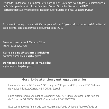
Estimado Ciudadano: Para radicar Peticiones, Quejas, Reclamos, Solicitudes y Felicitaciones a
la Entidad puede remitir lo pertinente al Correo Oficial Institucional de RTVC
correspondencia@rtvc.gov.co
o diligenciar el formulario en línea:
Contacto PQRSD.
Al momento de registrar su petición, se generará un código con el cual usted podrá realizar el
seguimiento, para ello, ingrese a:
Seguimiento de PQRS
Asesor en línea: lunes 9:30 a.m. - 12 m
(+57) (601) 2200700
Correo de notificaciones judiciales:
notificacionesjudiciales@rtvc.gov.co
Denuncias por actos de corrupción:
soytransparente@rtvc.gov.co
Horario de atención y entrega de premios:
Lunes a viernes de 8:30 a.m.a 1:00 p.m. y de 2:30 p.m. a 4:30 p.m. en RTVC Sistema
de Medios Públicos, Carrera 45 # 26-33, Bogotá.
Línea directa Radio Nacional de Colombia: 2200727, Línea Nacional Radio Nacional
de Colombia: 01 8000 118 959. Conmutador RTVC 2200700
Este contenido fue financiado con recursos del Fondo Único de Tecnologías de la