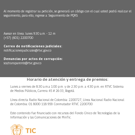
Al momento de registrar su petición, se generará un código con el cual usted podrá realizar el
seguimiento, para ello, ingrese a:
Seguimiento de PQRS
Asesor en línea: lunes 9:30 a.m. - 12 m
(+57) (601) 2200700
Correo de notificaciones judiciales:
notificacionesjudiciales@rtvc.gov.co
Denuncias por actos de corrupción:
soytransparente@rtvc.gov.co
Horario de atención y entrega de premios:
Lunes a viernes de 8:30 a.m.a 1:00 p.m. y de 2:30 p.m. a 4:30 p.m. en RTVC Sistema
de Medios Públicos, Carrera 45 # 26-33, Bogotá.
Línea directa Radio Nacional de Colombia: 2200727, Línea Nacional Radio Nacional
de Colombia: 01 8000 118 959. Conmutador RTVC 2200700
Este contenido fue financiado con recursos del Fondo Único de Tecnologías de la
Información y las Comunicaciones de MinTic.