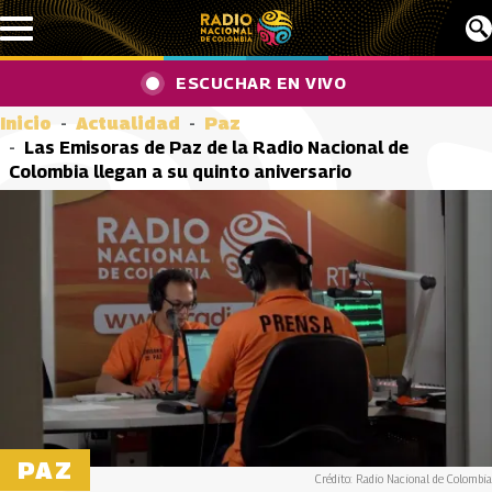
Pasar al contenido principal
ESCUCHAR EN VIVO
Inicio
Actualidad
Paz
Las Emisoras de Paz de la Radio Nacional de
Colombia llegan a su quinto aniversario
PAZ
Crédito: Radio Nacional de Colombia