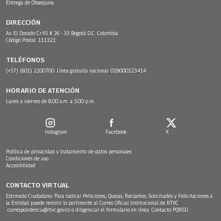
Entrega de Obsequios
DIRECCIÓN
Av. El Dorado Cr.45 # 26 - 33 Bogotá D.C. Colombia.
Código Postal: 111321
TELÉFONOS
(+57) (601) 2200700. Línea gratuita nacional: 018000123414
HORARIO DE ATENCIÓN
Lunes a viernes de 8:00 a.m. a 5:00 p.m.
Instagram
Facebook
X
Política de privacidad y tratamiento de datos personales
Condiciones de uso
Accesibilidad
CONTACTO VIRTUAL
Estimado Ciudadano: Para radicar Peticiones, Quejas, Reclamos, Solicitudes y Felicitaciones a
la Entidad puede remitir lo pertinente al Correo Oficial Institucional de RTVC
correspondencia@rtvc.gov.co
o diligenciar el formulario en línea:
Contacto PQRSD.